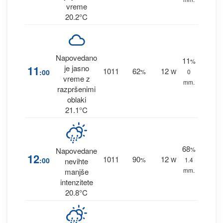
vreme
20.2°C
Napovedano
11
%
11
je jasno
1011
62
12
:00
%
W
0
vreme z
mm.
razpršenimi
oblaki
21.1°C
68
%
Napovedane
12
1011
90
12
:00
%
W
1.4
nevihte
mm.
manjše
intenzitete
20.8°C