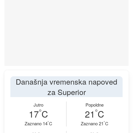
Današnja vremenska napoved
za Superior
Jutro
Popoldne
°
°
17
C
21
C
°
°
Zaznano 14
C
Zaznano 21
C