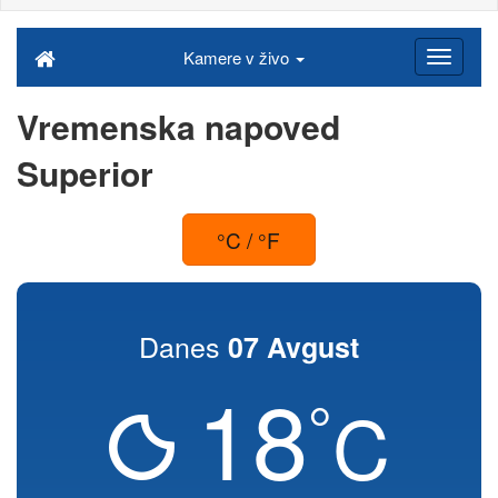
Kamere v živo
Vremenska napoved
Superior
°C / °F
Danes
07 Avgust
18
°
C