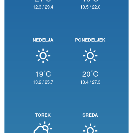
12.3
/
29.4
13.5
/
22.0
NEDELJA
PONEDELJEK
°
°
19
C
20
C
13.2
/
25.7
13.4
/
27.3
TOREK
SREDA