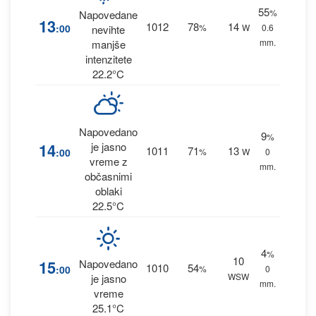
55
%
Napovedane
13
1012
78
14
:00
%
W
0.6
nevihte
mm.
manjše
intenzitete
22.2°C
Napovedano
9
%
14
je jasno
1011
71
13
:00
%
W
0
vreme z
mm.
občasnimi
oblaki
22.5°C
4
%
10
15
Napovedano
1010
54
:00
%
0
WSW
je jasno
mm.
vreme
25.1°C