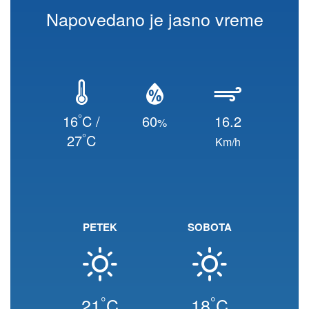
Napovedano je jasno vreme
°
16
C /
60
16.2
%
°
27
C
Km/h
PETEK
SOBOTA
°
°
21
C
18
C