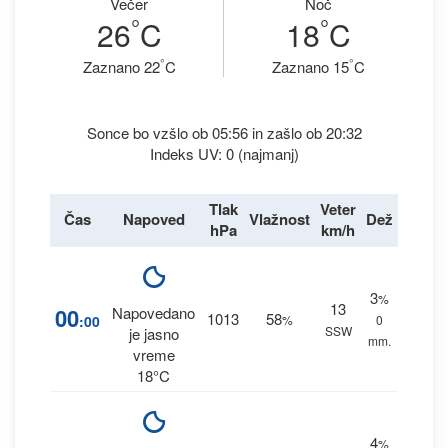
Večer
Noč
°
°
26
C
18
C
°
°
Zaznano 22
C
Zaznano 15
C
Sonce bo vzšlo ob 05:56 in zašlo ob 20:32
Indeks UV: 0 (najmanj)
Tlak
Veter
Čas
Napoved
Vlažnost
Dež
hPa
km/h
3
%
13
00
Napovedano
1013
58
:00
%
0
SSW
je jasno
mm.
vreme
18°C
4
%