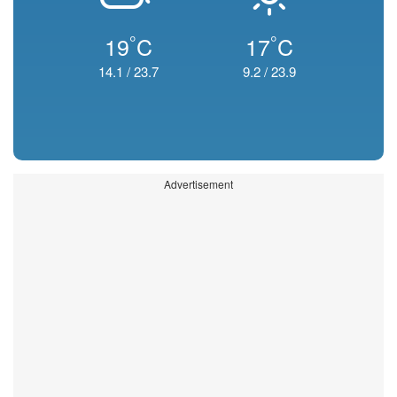
°
°
19
C
17
C
14.1
/
23.7
9.2
/
23.9
Advertisement