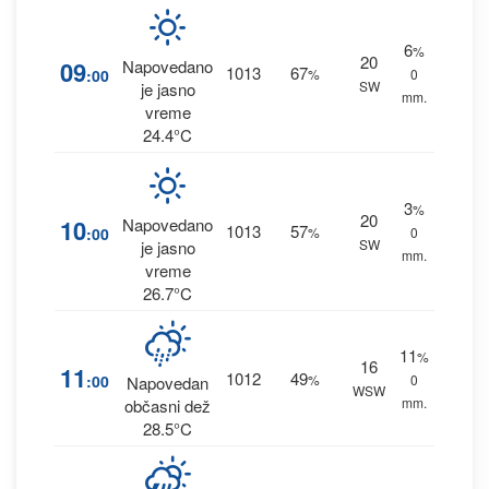
6
%
20
09
Napovedano
1013
67
:00
%
0
SW
je jasno
mm.
vreme
24.4°C
3
%
20
10
Napovedano
1013
57
:00
%
0
SW
je jasno
mm.
vreme
26.7°C
11
%
16
11
1012
49
:00
%
0
Napovedan
WSW
mm.
občasni dež
28.5°C