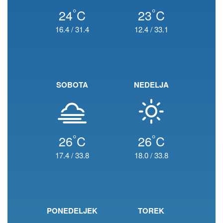
°
°
24
C
23
C
16.4
/
31.4
12.4
/
33.1
SOBOTA
NEDELJA
°
°
26
C
26
C
17.4
/
33.8
18.0
/
33.8
PONEDELJEK
TOREK