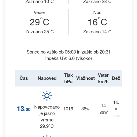
Zaznano 10
C
Zaznano 28
C
Večer
Noč
°
°
29
C
16
C
°
°
Zaznano 25
C
Zaznano 14
C
Sonce bo vzšlo ob 06:03 in zašlo ob 20:31
Indeks UV: 6.6 (visoko)
Tlak
Veter
Čas
Napoved
Vlažnost
Dež
hPa
km/h
1
%
14
13
Napovedano
1016
36
:00
%
0
SSW
je jasno
mm.
vreme
29.9°C