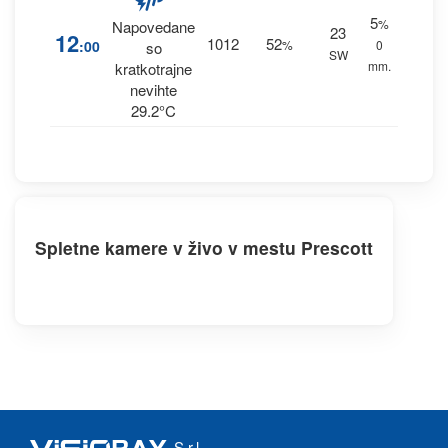
5
%
Napovedane
23
12
1012
52
:00
%
0
so
SW
mm.
kratkotrajne
nevihte
29.2°C
Spletne kamere v živo v mestu Prescott
S.r.l.