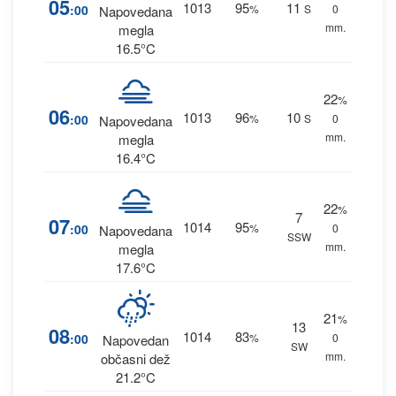
05
1013
95
11
:00
%
S
0
Napovedana
mm.
megla
16.5°C
22
%
06
1013
96
10
:00
%
S
0
Napovedana
mm.
megla
16.4°C
22
%
7
07
1014
95
:00
%
0
Napovedana
SSW
mm.
megla
17.6°C
21
%
13
08
1014
83
:00
%
0
Napovedan
SW
mm.
občasni dež
21.2°C