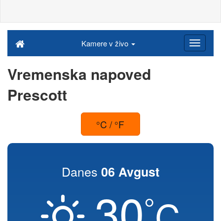
Kamere v živo
Vremenska napoved
Prescott
°C / °F
Danes
06 Avgust
30
°
C