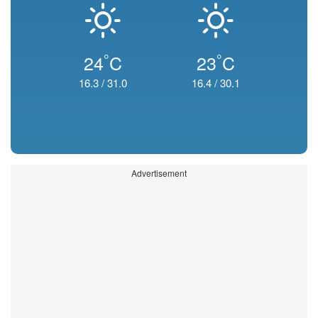
°
°
24
C
23
C
16.3
/
31.0
16.4
/
30.1
Advertisement