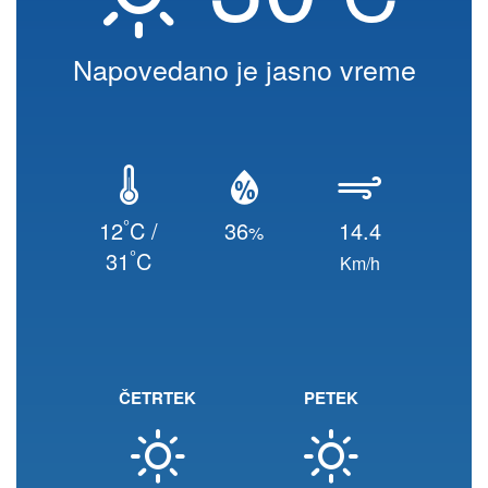
Napovedano je jasno vreme
°
12
C /
36
14.4
%
°
31
C
Km/h
ČETRTEK
PETEK