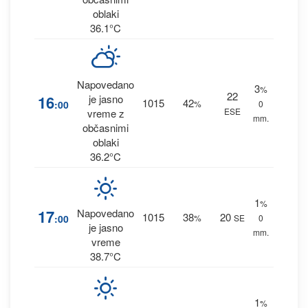
oblaki
36.1°C
Napovedano
3
%
22
16
je jasno
1015
42
:00
%
0
ESE
vreme z
mm.
občasnimi
oblaki
36.2°C
1
%
17
Napovedano
1015
38
20
:00
%
SE
0
je jasno
mm.
vreme
38.7°C
1
%