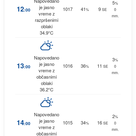
Napovedano
5
%
12
je jasno
1017
41
9
:00
%
SE
0
vreme z
mm.
razpršenimi
oblaki
34.9°C
Napovedano
3
%
13
je jasno
1016
36
11
:00
%
SE
0
vreme z
mm.
občasnimi
oblaki
36.2°C
Napovedano
2
%
14
je jasno
1015
34
16
:00
%
SE
0
vreme z
mm.
občasnimi