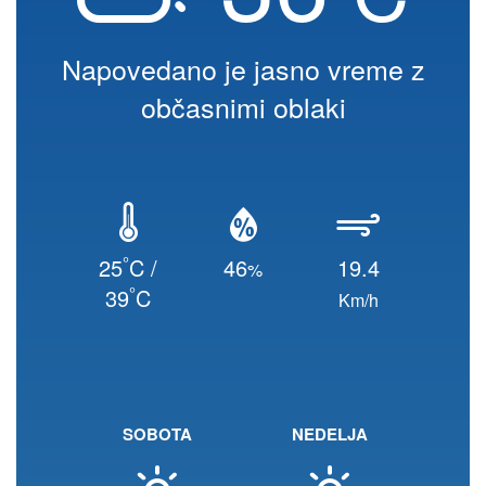
Napovedano je jasno vreme z
občasnimi oblaki
°
25
C /
46
19.4
%
°
39
C
Km/h
SOBOTA
NEDELJA