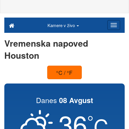
Kamere v živo
Vremenska napoved
Houston
°C / °F
Danes
08 Avgust
36
°
C