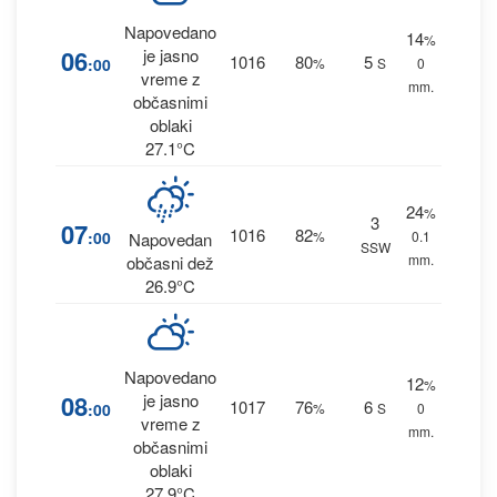
Napovedano
14
%
06
je jasno
1016
80
5
:00
%
S
0
vreme z
mm.
občasnimi
oblaki
27.1°C
24
%
3
07
1016
82
:00
%
0.1
Napovedan
SSW
mm.
občasni dež
26.9°C
Napovedano
12
%
08
je jasno
1017
76
6
:00
%
S
0
vreme z
mm.
občasnimi
oblaki
27.9°C