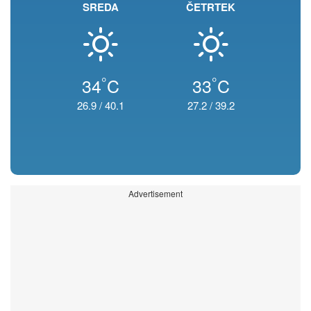
SREDA
ČETRTEK
°
°
34
C
33
C
26.9
/
40.1
27.2
/
39.2
Advertisement