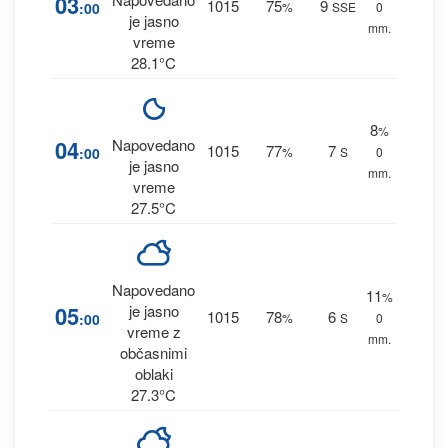
03
1015
75
9
:00
%
SSE
0
je jasno
mm.
vreme
28.1°C
8
%
04
Napovedano
1015
77
7
:00
%
S
0
je jasno
mm.
vreme
27.5°C
Napovedano
11
%
05
je jasno
1015
78
6
:00
%
S
0
vreme z
mm.
občasnimi
oblaki
27.3°C