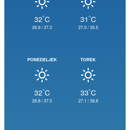
°
°
32
C
31
C
26.9
/
37.2
27.0
/
35.5
PONEDELJEK
TOREK
°
°
32
C
33
C
26.8
/
37.5
27.1
/
38.8