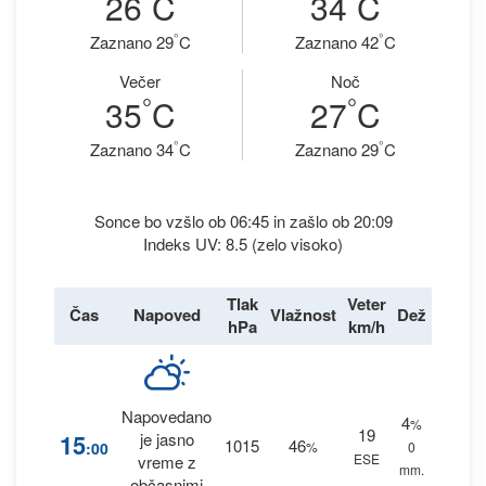
26
C
34
C
°
°
Zaznano 29
C
Zaznano 42
C
Večer
Noč
°
°
35
C
27
C
°
°
Zaznano 34
C
Zaznano 29
C
Sonce bo vzšlo ob 06:45 in zašlo ob 20:09
Indeks UV: 8.5 (zelo visoko)
Tlak
Veter
Čas
Napoved
Vlažnost
Dež
hPa
km/h
Napovedano
4
%
19
15
je jasno
1015
46
:00
%
0
ESE
vreme z
mm.
občasnimi