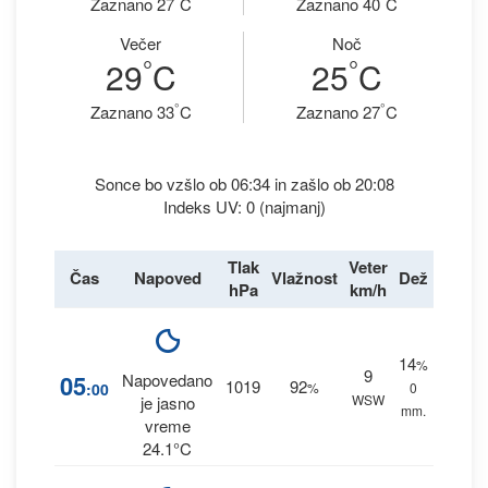
Zaznano 27
C
Zaznano 40
C
Večer
Noč
°
°
29
C
25
C
°
°
Zaznano 33
C
Zaznano 27
C
Sonce bo vzšlo ob 06:34 in zašlo ob 20:08
Indeks UV: 0 (najmanj)
Tlak
Veter
Čas
Napoved
Vlažnost
Dež
hPa
km/h
14
%
9
05
Napovedano
1019
92
:00
%
0
WSW
je jasno
mm.
vreme
24.1°C