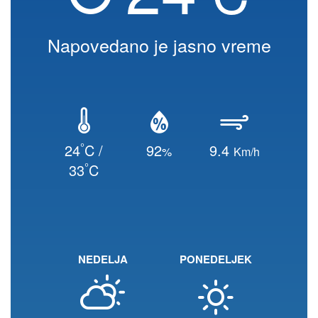
Napovedano je jasno vreme
°
24
C /
92
9.4
%
Km/h
°
33
C
NEDELJA
PONEDELJEK