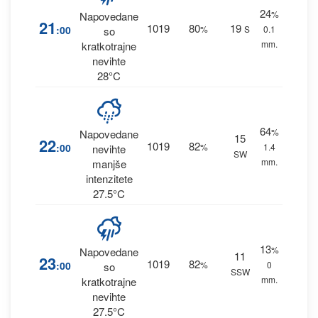
24
%
Napovedane
21
1019
80
19
:00
%
S
0.1
so
mm.
kratkotrajne
nevihte
28°C
64
%
Napovedane
15
22
1019
82
:00
%
1.4
nevihte
SW
mm.
manjše
intenzitete
27.5°C
13
%
Napovedane
11
23
1019
82
:00
%
0
so
SSW
mm.
kratkotrajne
nevihte
27.5°C