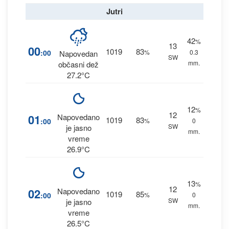
Jutri
42
%
13
00
1019
83
:00
%
0.3
Napovedan
SW
mm.
občasni dež
27.2°C
12
%
12
01
Napovedano
1019
83
:00
%
0
SW
je jasno
mm.
vreme
26.9°C
13
%
12
02
Napovedano
1019
85
:00
%
0
SW
je jasno
mm.
vreme
26.5°C