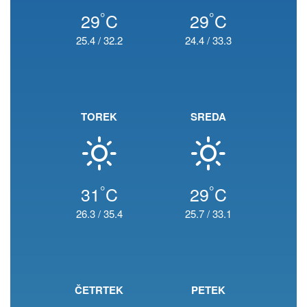
°
°
29
C
29
C
25.4
/
32.2
24.4
/
33.3
TOREK
SREDA
°
°
31
C
29
C
26.3
/
35.4
25.7
/
33.1
ČETRTEK
PETEK