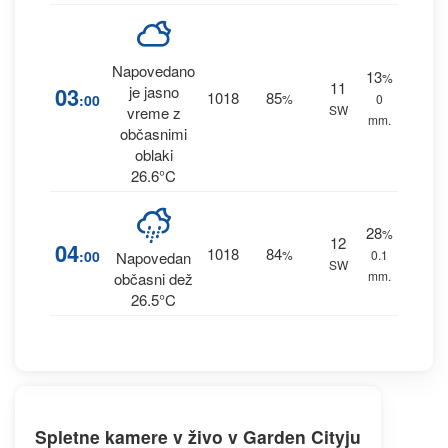
Napovedano
13
%
11
03
je jasno
1018
85
:00
%
0
SW
vreme z
mm.
občasnimi
oblaki
26.6°C
28
%
12
04
1018
84
:00
%
0.1
Napovedan
SW
mm.
občasni dež
26.5°C
Spletne kamere v živo v Garden Cityju