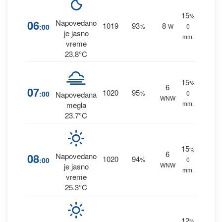
15
%
06
Napovedano
1019
93
8
:00
%
W
0
je jasno
mm.
vreme
23.8°C
15
%
6
07
1020
95
:00
%
0
Napovedana
WNW
mm.
megla
23.7°C
15
%
6
08
Napovedano
1020
94
:00
%
0
WNW
je jasno
mm.
vreme
25.3°C
12
%