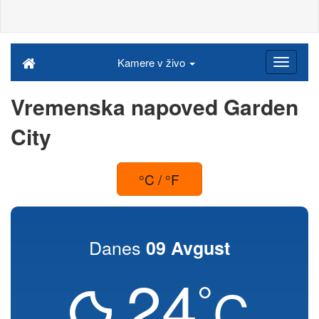
Kamere v živo
Vremenska napoved Garden
City
°C / °F
Danes
09 Avgust
24
°
C