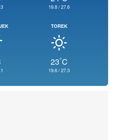
.3
19.8
/
27.6
JEK
TOREK
°
C
23
C
.1
19.6
/
27.3