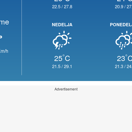
22.5
/
27.8
20.9
/
27
eme
NEDELJA
PONEDEL
m/h
°
°
25
C
23
21.5
/
29.1
21.3
/
24
Advertisement