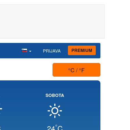
PREMIUM
PRIJAVA
°C / °F
K
SOBOTA
°
C
24
C