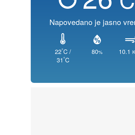
Napovedano je jasno vr
°
22
C /
80
10.1
%
K
°
31
C