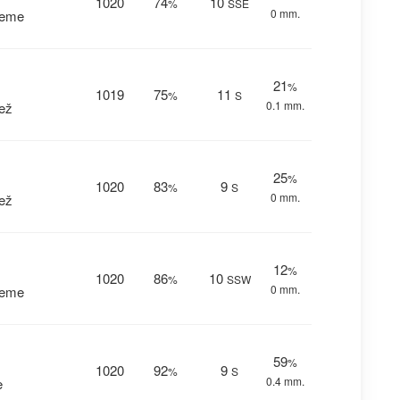
1020
74
10
%
SSE
0 mm.
reme
21
%
1019
75
11
%
S
0.1 mm.
ež
25
%
1020
83
9
%
S
0 mm.
ež
12
%
1020
86
10
%
SSW
0 mm.
reme
59
%
1020
92
9
%
S
0.4 mm.
e