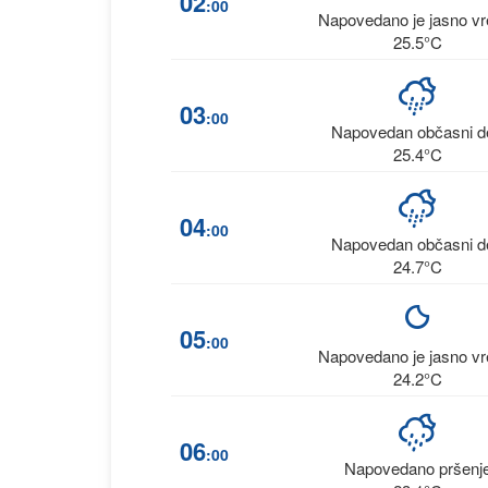
02
:00
Napovedano je jasno v
25.5°C
03
:00
Napovedan občasni d
25.4°C
04
:00
Napovedan občasni d
24.7°C
05
:00
Napovedano je jasno v
24.2°C
06
:00
Napovedano pršenj