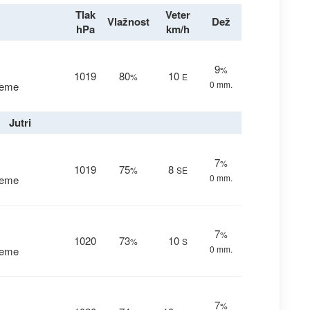
Tlak
Veter
Vlažnost
Dež
hPa
km/h
9
%
1019
80
10
%
E
0 mm.
reme
Jutri
7
%
1019
75
8
%
SE
0 mm.
reme
7
%
1020
73
10
%
S
0 mm.
reme
7
%