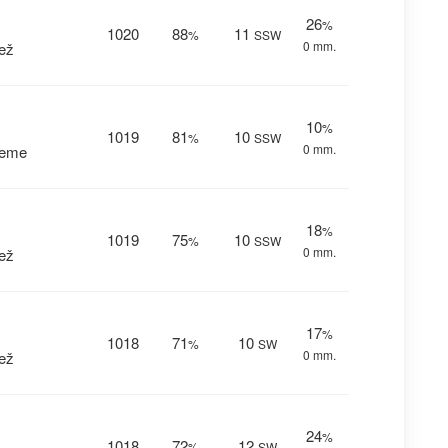
26
%
1020
88
11
%
SSW
0 mm.
ež
10
%
1019
81
10
%
SSW
0 mm.
reme
18
%
1019
75
10
%
SSW
0 mm.
ež
17
%
1018
71
10
%
SW
0 mm.
ež
24
%
1018
72
12
%
SW