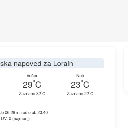
ska napoved za Lorain
Večer
Noč
°
°
29
C
23
C
°
°
Zaznano 32
C
Zaznano 22
C
b 06:28 in zašlo ob 20:40
 UV: 0 (najmanj)