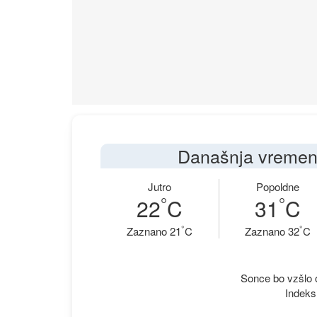
Današnja vremen
Jutro
Popoldne
°
°
22
C
31
C
°
°
Zaznano 21
C
Zaznano 32
C
Sonce bo vzšlo o
Indeks