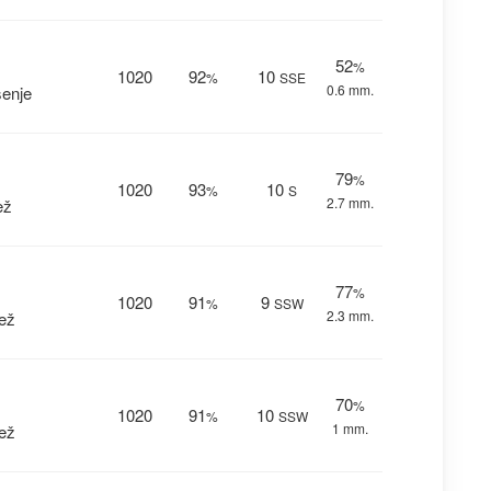
52
%
1020
92
10
%
SSE
0.6 mm.
enje
79
%
1020
93
10
%
S
2.7 mm.
ež
77
%
1020
91
9
%
SSW
2.3 mm.
ež
70
%
1020
91
10
%
SSW
1 mm.
ež