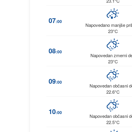
23.1°C
07
:00
Napovedano manjše prš
23°C
08
:00
Napovedan zmerni d
23°C
09
:00
Napovedan občasni d
22.6°C
10
:00
Napovedan občasni d
22.5°C