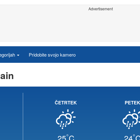
Advertisement
egorijah
Pridobite svojo kamero
ain
ČETRTEK
PETE
°
°
25
C
24