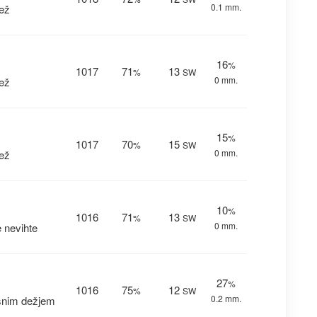
0.1 mm.
ež
16
%
1017
71
13
%
SW
0 mm.
ež
15
%
1017
70
15
%
SW
0 mm.
ež
10
%
1016
71
13
%
SW
0 mm.
 nevihte
27
%
1016
75
12
%
SW
0.2 mm.
snim dežjem