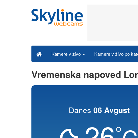
Kamere v živo po kat
Kamere v živo
Vremenska napoved Lor
Danes
06 Avgust
26
°
C