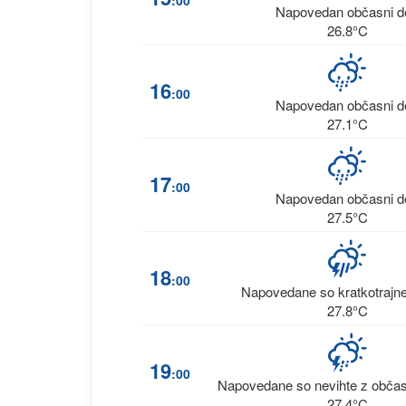
:00
Napovedan občasni d
26.8°C
16
:00
Napovedan občasni d
27.1°C
17
:00
Napovedan občasni d
27.5°C
18
:00
Napovedane so kratkotrajne
27.8°C
19
:00
Napovedane so nevihte z obča
27.4°C