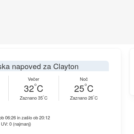
ka napoved za Clayton
Večer
Noč
°
°
32
C
25
C
°
°
Zaznano 35
C
Zaznano 26
C
b 06:26 in zašlo ob 20:12
 UV: 0 (najmanj)