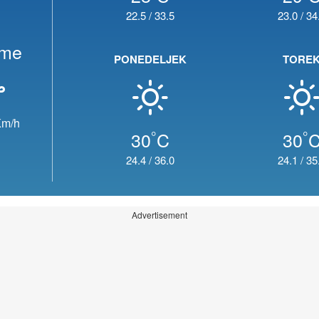
22.5
/
33.5
23.0
/
34
eme
PONEDELJEK
TORE
m/h
°
°
30
C
30
24.4
/
36.0
24.1
/
35
Advertisement