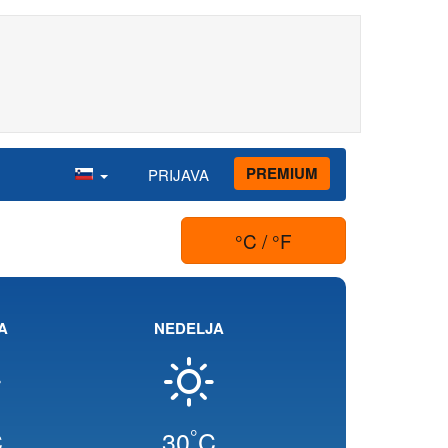
PREMIUM
PRIJAVA
°C / °F
A
NEDELJA
°
C
30
C