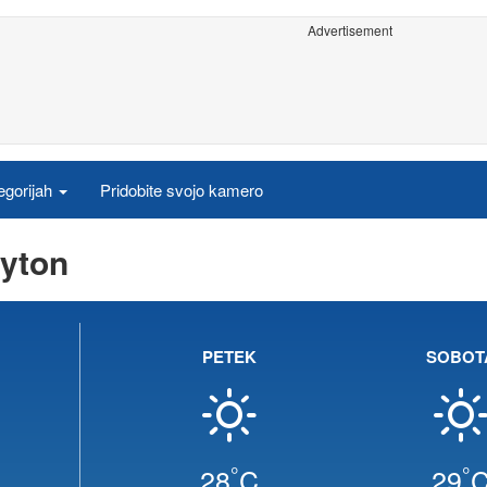
Advertisement
egorijah
Pridobite svojo kamero
yton
PETEK
SOBOT
°
°
28
C
29