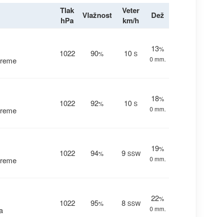
Tlak
Veter
Vlažnost
Dež
hPa
km/h
13
%
1022
90
10
%
S
0 mm.
vreme
18
%
1022
92
10
%
S
0 mm.
vreme
19
%
1022
94
9
%
SSW
0 mm.
vreme
22
%
1022
95
8
%
SSW
0 mm.
a