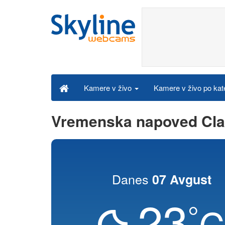
Kamere v živo po kat
Kamere v živo
Vremenska napoved Cla
Danes
07 Avgust
23
°
C