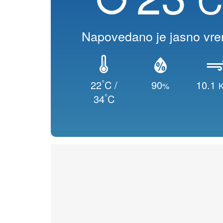
Napovedano je jasno vr
°
22
C /
90
10.1
%
K
°
34
C