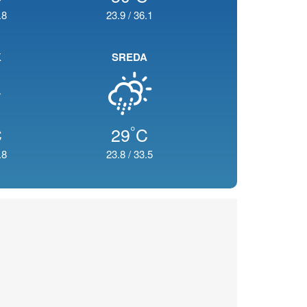
.8
23.9
/
36.1
K
SREDA
°
C
29
C
.8
23.8
/
33.5