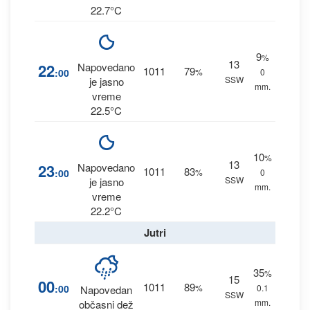
22.7°C
9
%
13
22
Napovedano
1011
79
:00
%
0
SSW
je jasno
mm.
vreme
22.5°C
10
%
13
23
Napovedano
1011
83
:00
%
0
SSW
je jasno
mm.
vreme
22.2°C
Jutri
35
%
15
00
1011
89
:00
%
0.1
Napovedan
SSW
mm.
občasni dež