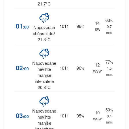
21.7°C
63
%
14
01
1011
96
:00
%
0.7
Napovedan
SW
mm.
občasni dež
21.3°C
77
%
Napovedane
12
02
1011
96
:00
%
1.5
nevihte
WSW
mm.
manjše
intenzitete
20.8°C
50
%
Napovedane
10
03
1011
95
:00
%
0.4
nevihte
WSW
mm.
manjše
intenzitete