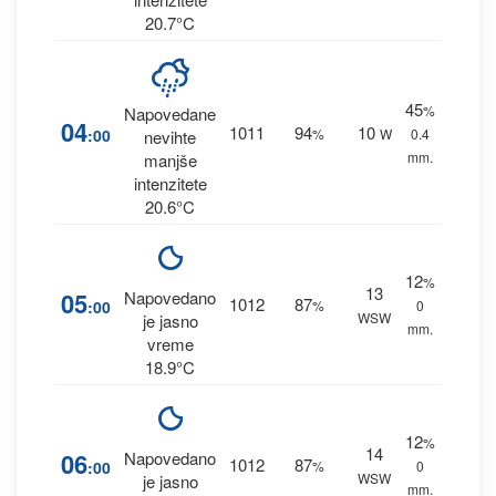
20.7°C
45
%
Napovedane
04
1011
94
10
:00
%
W
0.4
nevihte
mm.
manjše
intenzitete
20.6°C
12
%
13
05
Napovedano
1012
87
:00
%
0
WSW
je jasno
mm.
vreme
18.9°C
12
%
14
06
Napovedano
1012
87
:00
%
0
WSW
je jasno
mm.