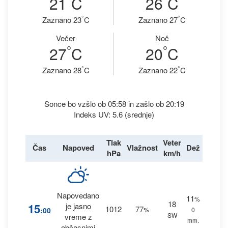
21
C
26
C
°
°
Zaznano 23
C
Zaznano 27
C
Večer
Noč
°
°
27
C
20
C
°
°
Zaznano 28
C
Zaznano 22
C
Sonce bo vzšlo ob 05:58 in zašlo ob 20:19
Indeks UV: 5.6 (srednje)
Tlak
Veter
Čas
Napoved
Vlažnost
Dež
hPa
km/h
Napovedano
11
%
18
15
je jasno
1012
77
:00
%
0
SW
vreme z
mm.
občasnimi