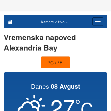
Kamere v živo
Vremenska napoved
Alexandria Bay
°C / °F
Danes
08 Avgust
27
°
C