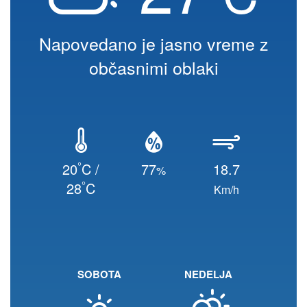
Napovedano je jasno vreme z
občasnimi oblaki
°
20
C /
77
18.7
%
°
28
C
Km/h
SOBOTA
NEDELJA