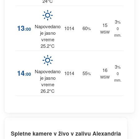
24°C
3
%
15
13
Napovedano
1014
60
:00
%
0
WSW
je jasno
mm.
vreme
25.2°C
3
%
16
14
Napovedano
1014
55
:00
%
0
WSW
je jasno
mm.
vreme
26.2°C
Spletne kamere v živo v zalivu Alexandria