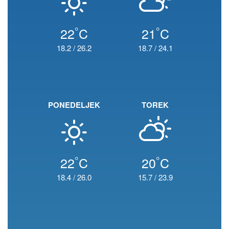
°
°
22
C
21
C
18.2
/
26.2
18.7
/
24.1
PONEDELJEK
TOREK
°
°
22
C
20
C
18.4
/
26.0
15.7
/
23.9