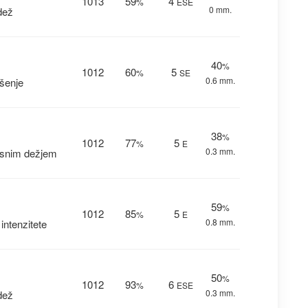
1013
59
4
%
ESE
0 mm.
dež
40
%
1012
60
5
%
SE
0.6 mm.
šenje
38
%
1012
77
5
%
E
0.3 mm.
asnim dežjem
59
%
1012
85
5
%
E
0.8 mm.
ntenzitete
50
%
1012
93
6
%
ESE
0.3 mm.
dež