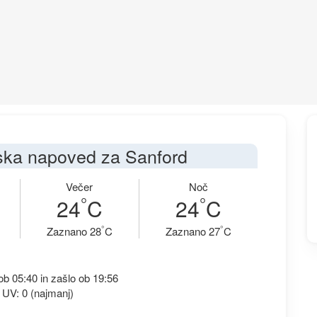
ka napoved za Sanford
Večer
Noč
°
°
24
C
24
C
°
°
Zaznano 28
C
Zaznano 27
C
b 05:40 in zašlo ob 19:56
 UV: 0 (najmanj)