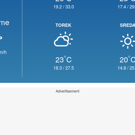
19.2
/
33.0
17.4
/
29
eme
TOREK
SRED
m/h
°
°
23
C
20
18.3
/
27.5
14.8
/
25
Advertisement