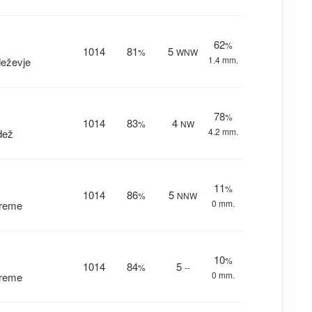
62
%
1014
81
5
%
WNW
1.4 mm.
deževje
78
%
1014
83
4
%
NW
4.2 mm.
dež
11
%
1014
86
5
%
NNW
0 mm.
vreme
10
%
1014
84
5
%
--
0 mm.
vreme