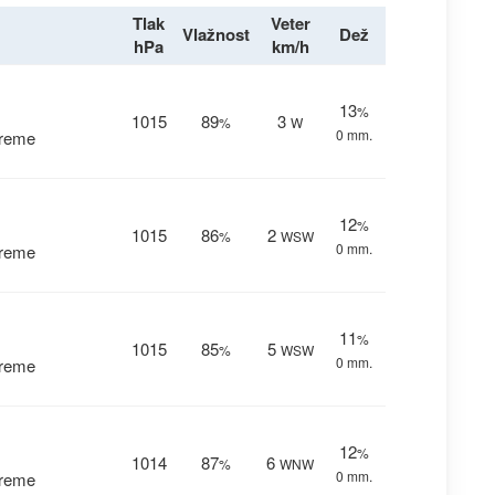
Tlak
Veter
Vlažnost
Dež
hPa
km/h
13
%
1015
89
3
%
W
0 mm.
vreme
12
%
1015
86
2
%
WSW
0 mm.
vreme
11
%
1015
85
5
%
WSW
0 mm.
vreme
12
%
1014
87
6
%
WNW
0 mm.
vreme