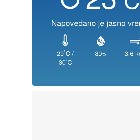
Napovedano je jasno vr
°
20
C /
89
3.6
%
K
°
30
C