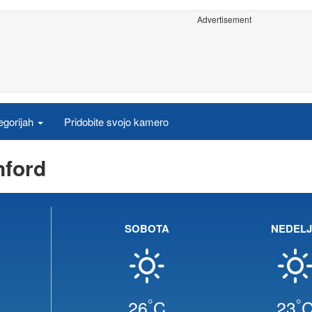
Advertisement
egorijah
Pridobite svojo kamero
nford
SOBOTA
NEDEL
°
°
26
C
23