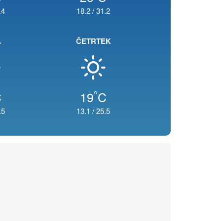
.4
18.2
/
31.2
A
ČETRTEK
°
C
19
C
.5
13.1
/
25.5