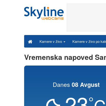
Kamere v živo po kat
Kamere v živo
Vremenska napoved Sa
Danes
08 Avgust
23
°
C