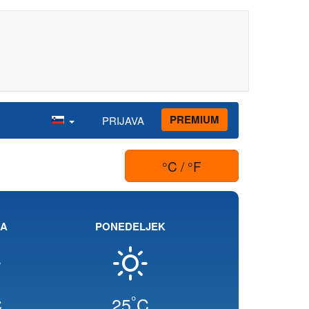
PREMIUM
PRIJAVA
°C / °F
JA
PONEDELJEK
°
C
25
C