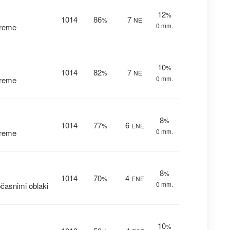
12
%
1014
86
7
%
NE
0 mm.
vreme
10
%
1014
82
7
%
NE
0 mm.
vreme
8
%
1014
77
6
%
ENE
0 mm.
vreme
8
%
1014
70
4
%
ENE
0 mm.
časnimi oblaki
10
%