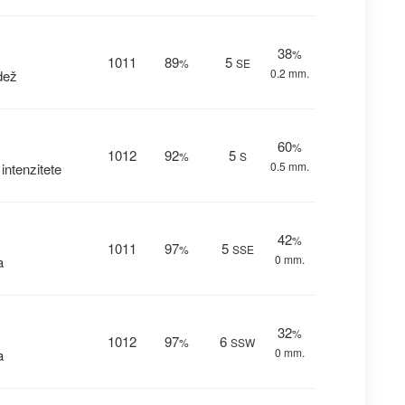
38
%
1011
89
5
%
SE
0.2 mm.
dež
60
%
1012
92
5
%
S
0.5 mm.
ntenzitete
42
%
1011
97
5
%
SSE
0 mm.
a
32
%
1012
97
6
%
SSW
0 mm.
a