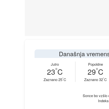
Današnja vremens
Jutro
Popoldne
°
°
23
C
29
C
°
°
Zaznano 25
C
Zaznano 32
C
Sonce bo vzšlo o
Indeks