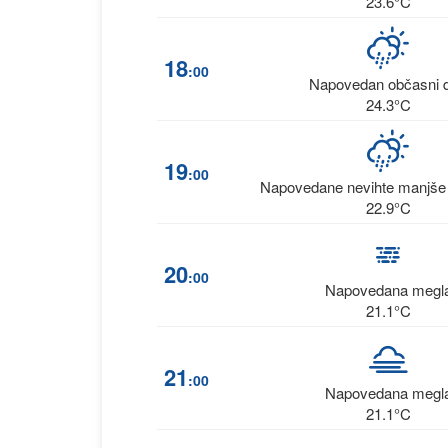
23.6°C
18
:00
Napovedan občasni 
24.3°C
19
:00
Napovedane nevihte manjše i
22.9°C
20
:00
Napovedana megl
21.1°C
21
:00
Napovedana megl
21.1°C