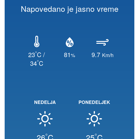
Napovedano je jasno vreme
°
23
C /
81
9.7
%
Km/h
°
34
C
NEDELJA
PONEDELJEK
°
°
26
C
25
C