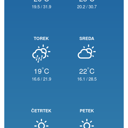
19.5
/
31.9
20.2
/
30.7
TOREK
SREDA
°
°
19
C
22
C
16.6
/
21.9
16.1
/
28.5
ČETRTEK
PETEK