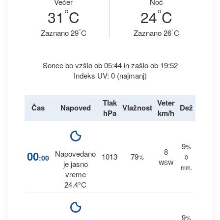
Večer
Noč
°
°
31
C
24
C
°
°
Zaznano 29
C
Zaznano 26
C
Sonce bo vzšlo ob 05:44 in zašlo ob 19:52
Indeks UV: 0 (najmanj)
Tlak
Veter
Čas
Napoved
Vlažnost
Dež
hPa
km/h
9
%
8
00
Napovedano
1013
79
:00
%
0
WSW
je jasno
mm.
vreme
24.4°C
9
%