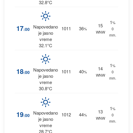
32.8°C
1
%
15
17
Napovedano
1011
36
:00
%
0
WNW
je jasno
mm.
vreme
32.1°C
1
%
14
18
Napovedano
1011
40
:00
%
0
WNW
je jasno
mm.
vreme
30.8°C
1
%
13
19
Napovedano
1012
44
:00
%
0
WNW
je jasno
mm.
vreme
28.7°C