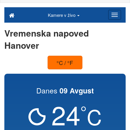
Kamere v živo
Vremenska napoved
Hanover
°C / °F
Danes
09 Avgust
24
°
C