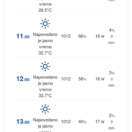
vreme
28.5°C
4
%
11
Napovedano
1013
66
16
:00
%
W
0
je jasno
mm.
vreme
32.7°C
3
%
12
Napovedano
1012
58
16
:00
%
W
0
je jasno
mm.
vreme
33.7°C
2
%
13
Napovedano
1012
40
17
:00
%
W
0
je jasno
mm.
vreme