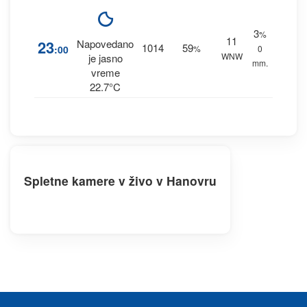
3
%
11
23
Napovedano
1014
59
:00
%
0
WNW
je jasno
mm.
vreme
22.7°C
Spletne kamere v živo v Hanovru