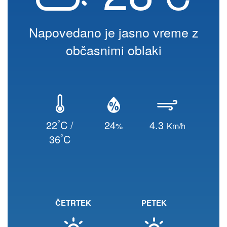
Napovedano je jasno vreme z
občasnimi oblaki
°
22
C /
24
4.3
%
Km/h
°
36
C
ČETRTEK
PETEK