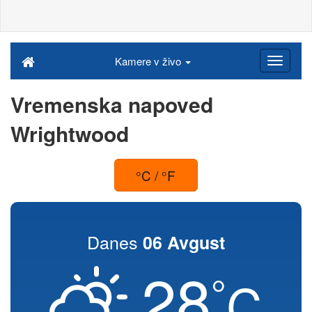
Kamere v živo
Vremenska napoved
Wrightwood
°C / °F
Danes
06 Avgust
28
°
C