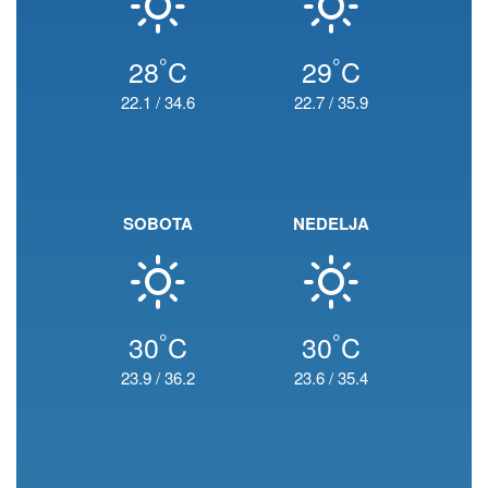
°
°
28
C
29
C
22.1
/
34.6
22.7
/
35.9
SOBOTA
NEDELJA
°
°
30
C
30
C
23.9
/
36.2
23.6
/
35.4