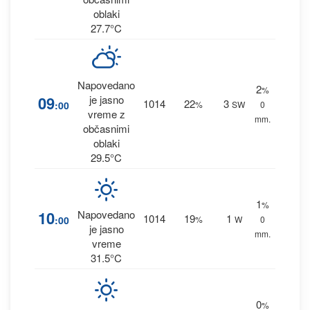
oblaki
27.7°C
Napovedano
2
%
09
je jasno
1014
22
3
:00
%
SW
0
vreme z
mm.
občasnimi
oblaki
29.5°C
1
%
10
Napovedano
1014
19
1
:00
%
W
0
je jasno
mm.
vreme
31.5°C
0
%