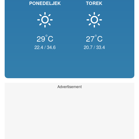
PONEDELJEK
TOREK
°
°
29
C
27
C
22.4
/
34.6
20.7
/
33.4
Advertisement