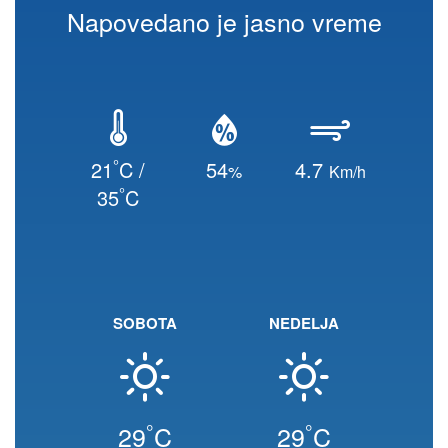
Napovedano je jasno vreme
°
21
C /
54
4.7
%
Km/h
°
35
C
SOBOTA
NEDELJA
°
°
29
C
29
C