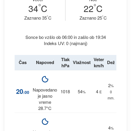
°
°
34
C
22
C
°
°
Zaznano 35
C
Zaznano 25
C
Sonce bo vzšlo ob 06:00 in zašlo ob 19:34
Indeks UV: 0 (najmanj)
Tlak
Veter
Čas
Napoved
Vlažnost
Dež
hPa
km/h
2
%
20
Napovedano
1018
54
4
:00
%
E
0
je jasno
mm.
vreme
28.7°C
4
%