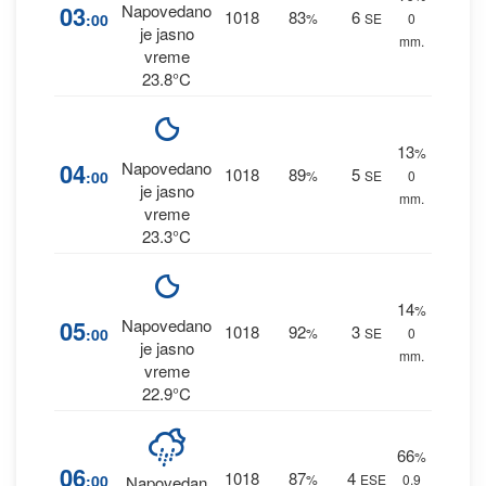
03
Napovedano
1018
83
6
:00
%
SE
0
je jasno
mm.
vreme
23.8°C
13
%
04
Napovedano
1018
89
5
:00
%
SE
0
je jasno
mm.
vreme
23.3°C
14
%
05
Napovedano
1018
92
3
:00
%
SE
0
je jasno
mm.
vreme
22.9°C
66
%
06
1018
87
4
:00
%
ESE
0.9
Napovedan