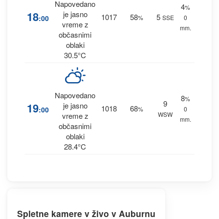
Napovedano
4
%
18
je jasno
1017
58
5
:00
%
SSE
0
vreme z
mm.
občasnimi
oblaki
30.5°C
Napovedano
8
%
9
19
je jasno
1018
68
:00
%
0
WSW
vreme z
mm.
občasnimi
oblaki
28.4°C
Spletne kamere v živo v Auburnu