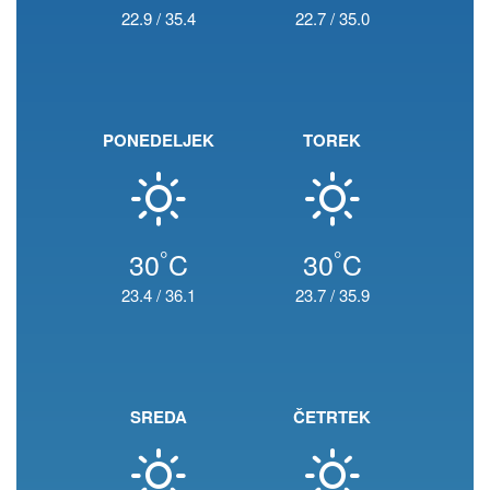
22.9
/
35.4
22.7
/
35.0
PONEDELJEK
TOREK
°
°
30
C
30
C
23.4
/
36.1
23.7
/
35.9
SREDA
ČETRTEK