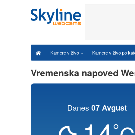
Kamere v živo po kat
Kamere v živo
Vremenska napoved We
Danes
07 Avgust
14
°
C