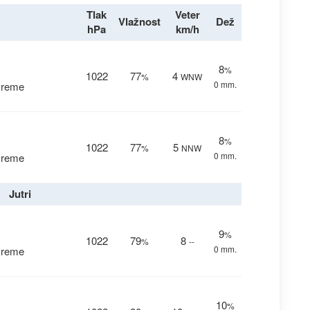
Tlak
Veter
Vlažnost
Dež
hPa
km/h
8
%
1022
77
4
%
WNW
0 mm.
vreme
8
%
1022
77
5
%
NNW
0 mm.
vreme
Jutri
9
%
1022
79
8
%
--
0 mm.
vreme
10
%