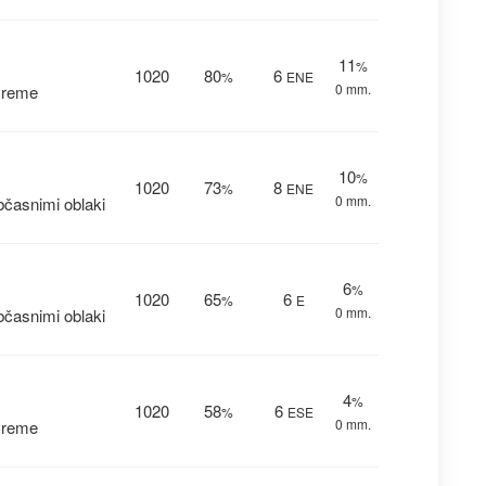
11
%
1020
80
6
%
ENE
0 mm.
vreme
10
%
1020
73
8
%
ENE
0 mm.
časnimi oblaki
6
%
1020
65
6
%
E
0 mm.
časnimi oblaki
4
%
1020
58
6
%
ESE
0 mm.
vreme