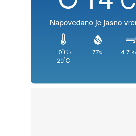
Napovedano je jasno vr
°
10
C /
77
4.7
%
K
°
20
C