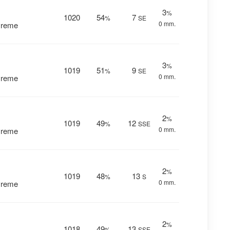
3
%
1020
54
7
%
SE
0 mm.
vreme
3
%
1019
51
9
%
SE
0 mm.
vreme
2
%
1019
49
12
%
SSE
0 mm.
vreme
2
%
1019
48
13
%
S
0 mm.
vreme
2
%
1018
49
13
%
SSE