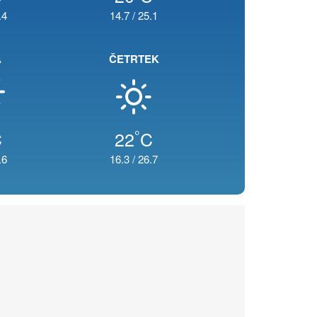
.4
14.7
/
25.1
A
ČETRTEK
°
C
22
C
.6
16.3
/
26.7