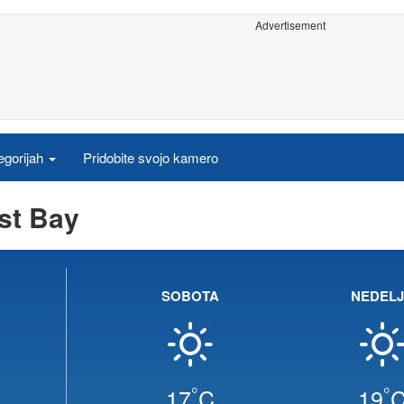
Advertisement
egorijah
Pridobite svojo kamero
st Bay
SOBOTA
NEDEL
°
°
17
C
19