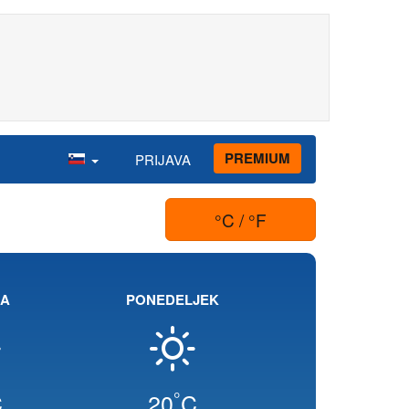
PREMIUM
PRIJAVA
°C / °F
JA
PONEDELJEK
°
C
20
C