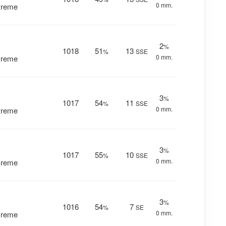
0 mm.
vreme
2
%
1018
51
13
%
SSE
0 mm.
vreme
3
%
1017
54
11
%
SSE
0 mm.
vreme
3
%
1017
55
10
%
SSE
0 mm.
vreme
3
%
1016
54
7
%
SE
0 mm.
vreme