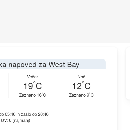
ka napoved za West Bay
Večer
Noč
°
°
19
C
12
C
°
°
Zaznano 16
C
Zaznano 9
C
b 05:46 in zašlo ob 20:46
 UV: 0 (najmanj)