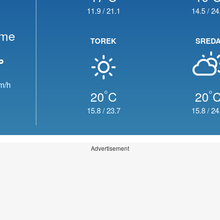
11.9
/
21.1
14.5
/
24
eme
TOREK
SRED
m/h
°
°
20
C
20
15.8
/
23.7
15.8
/
24
Advertisement