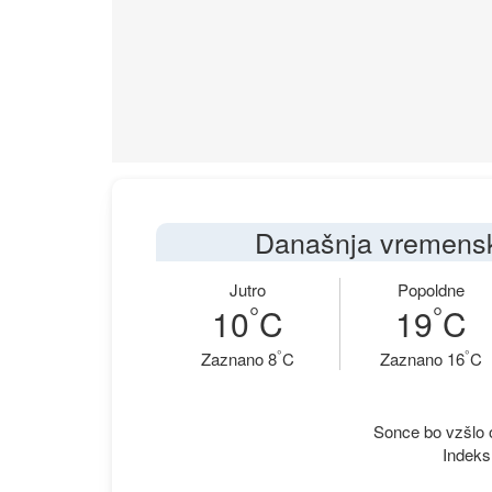
Današnja vremens
Jutro
Popoldne
°
°
10
C
19
C
°
°
Zaznano 8
C
Zaznano 16
C
Sonce bo vzšlo o
Indeks