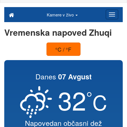
Kamere v živo
Vremenska napoved Zhuqi
°C / °F
Danes
07 Avgust
32
°
C
Napovedan občasni dež