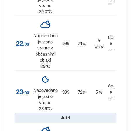
mm.
vreme
29.3°C
Napovedano
8
%
5
22
je jasno
999
71
:00
%
0
WNW
vreme z
mm.
občasnimi
oblaki
29°C
8
%
23
Napovedano
999
72
5
:00
%
W
0
je jasno
mm.
vreme
28.6°C
Jutri