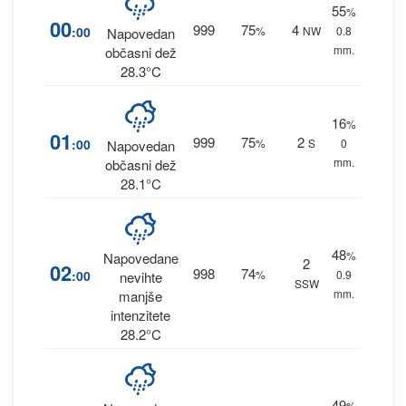
55
%
00
999
75
4
:00
%
NW
0.8
Napovedan
mm.
občasni dež
28.3°C
16
%
01
999
75
2
:00
%
S
0
Napovedan
mm.
občasni dež
28.1°C
48
%
Napovedane
2
02
998
74
:00
%
0.9
nevihte
SSW
mm.
manjše
intenzitete
28.2°C
49
%