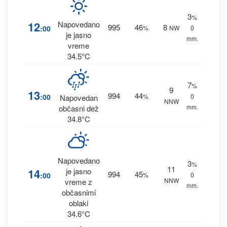
3
%
12
Napovedano
995
46
8
:00
%
NW
0
je jasno
mm.
vreme
34.5°C
7
%
9
13
994
44
:00
%
0
Napovedan
NNW
mm.
občasni dež
34.8°C
Napovedano
3
%
11
14
je jasno
994
45
:00
%
0
NNW
vreme z
mm.
občasnimi
oblaki
34.6°C