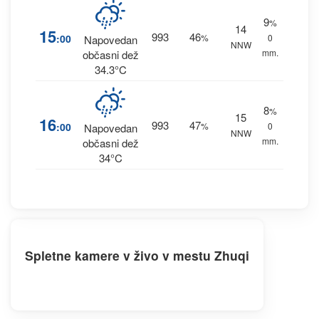
9
%
14
15
993
46
:00
%
0
Napovedan
NNW
mm.
občasni dež
34.3°C
8
%
15
16
993
47
:00
%
0
Napovedan
NNW
mm.
občasni dež
34°C
Spletne kamere v živo v mestu Zhuqi