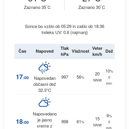
°
°
Zaznano 35
C
Zaznano 30
C
Sonce bo vzšlo ob 05:29 in zašlo ob 18:36
Indeks UV: 0.8 (najmanj)
Tlak
Veter
Čas
Napoved
Vlažnost
Dež
hPa
km/h
10
%
20
17
997
56
:00
%
0
Napovedan
NNW
mm.
občasni dež
32.3°C
Napovedano
6
%
15
18
je jasno
998
61
:00
%
0
NNW
vreme z
mm.