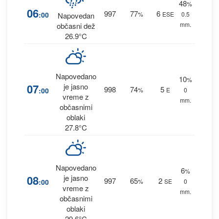
48
%
06
997
77
6
:00
%
ESE
0.5
Napovedan
mm.
občasni dež
26.9°C
Napovedano
10
%
07
je jasno
998
74
5
:00
%
E
0
vreme z
mm.
občasnimi
oblaki
27.8°C
Napovedano
6
%
08
je jasno
997
65
2
:00
%
SE
0
vreme z
mm.
občasnimi
oblaki
29.6°C