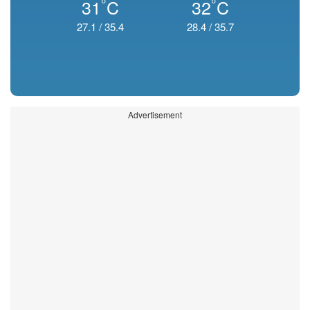
°
°
31
C
32
C
27.1
/
35.4
28.4
/
35.7
Advertisement