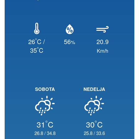
°
26
C /
56
20.9
%
°
35
C
Km/h
SOBOTA
NEDELJA
°
°
31
C
30
C
26.8
/
34.8
25.8
/
33.6