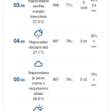
Napovedane
2
03
998
77
:00
%
0.8
nevihte
SSW
mm.
manjše
intenzitete
27.5°C
22
%
04
997
78
3
:00
%
SE
0
Napovedan
mm.
občasni dež
27.1°C
Napovedano
19
%
05
je jasno
997
78
5
:00
%
SE
0
vreme z
mm.
razpršenimi
oblaki
26.8°C