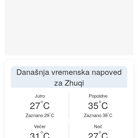
Današnja vremenska napoved
za Zhuqi
Jutro
Popoldne
°
°
27
C
35
C
°
°
Zaznano 29
C
Zaznano 38
C
Večer
Noč
°
°
31
C
27
C