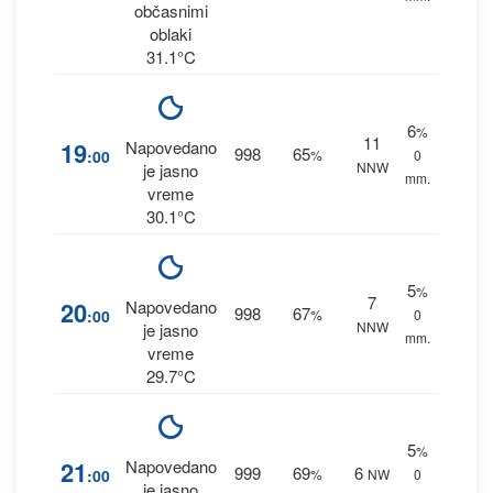
občasnimi
oblaki
31.1°C
6
%
11
19
Napovedano
998
65
:00
%
0
NNW
je jasno
mm.
vreme
30.1°C
5
%
7
20
Napovedano
998
67
:00
%
0
NNW
je jasno
mm.
vreme
29.7°C
5
%
21
Napovedano
999
69
6
:00
%
NW
0
je jasno