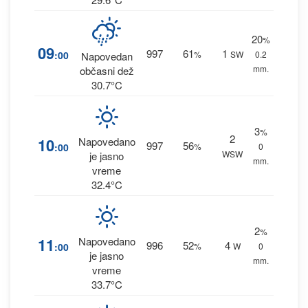
20
%
09
997
61
1
:00
%
SW
0.2
Napovedan
mm.
občasni dež
30.7°C
3
%
2
10
Napovedano
997
56
:00
%
0
WSW
je jasno
mm.
vreme
32.4°C
2
%
11
Napovedano
996
52
4
:00
%
W
0
je jasno
mm.
vreme
33.7°C