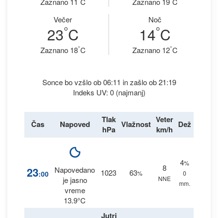
Zaznano 11
C
Zaznano 19
C
Večer
Noč
°
°
23
C
14
C
°
°
Zaznano 18
C
Zaznano 12
C
Sonce bo vzšlo ob 06:11 in zašlo ob 21:19
Indeks UV: 0 (najmanj)
Tlak
Veter
Čas
Napoved
Vlažnost
Dež
hPa
km/h
4
%
8
23
Napovedano
1023
63
:00
%
0
NNE
je jasno
mm.
vreme
13.9°C
Jutri