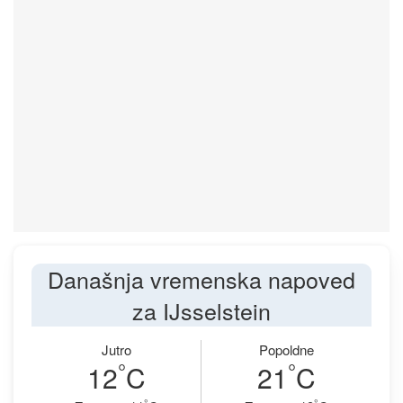
Današnja vremenska napoved
za IJsselstein
Jutro
Popoldne
°
°
12
C
21
C
°
°