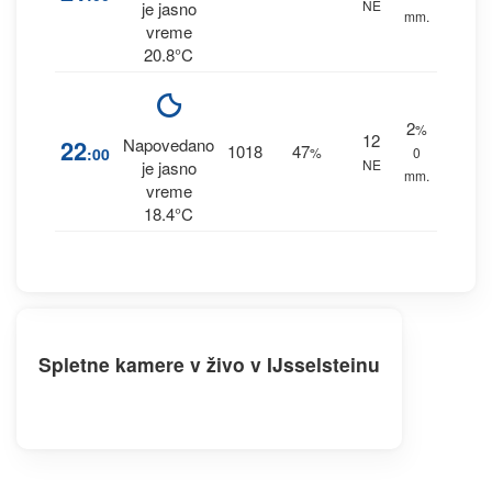
NE
je jasno
mm.
vreme
20.8°C
2
%
12
22
Napovedano
1018
47
:00
%
0
NE
je jasno
mm.
vreme
18.4°C
Spletne kamere v živo v IJsselsteinu