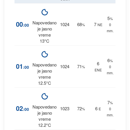
5
%
00
Napovedano
1024
68
7
:00
%
NE
0
je jasno
mm.
vreme
13°C
6
%
6
01
Napovedano
1024
71
:00
%
0
ENE
je jasno
mm.
vreme
12.5°C
7
%
02
Napovedano
1023
72
6
:00
%
E
0
je jasno
mm.
vreme
12.2°C