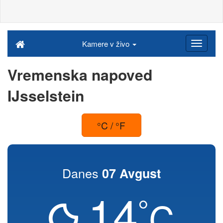
Kamere v živo
Vremenska napoved
IJsselstein
°C / °F
Danes
07 Avgust
14
°
C