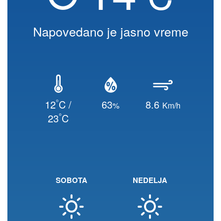
Napovedano je jasno vreme
°
12
C /
63
8.6
%
Km/h
°
23
C
SOBOTA
NEDELJA