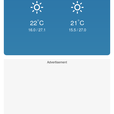
°
°
22
C
21
C
16.0
/
27.1
15.5
/
27.0
Advertisement