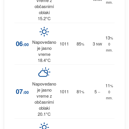
vreme z
mm.
občasnimi
oblaki
15.2°C
13
%
06
Napovedano
1011
85
3
:00
%
NW
0
je jasno
mm.
vreme
18.4°C
Napovedano
11
%
07
je jasno
1011
81
5
:00
%
--
0
vreme z
mm.
občasnimi
oblaki
20.1°C