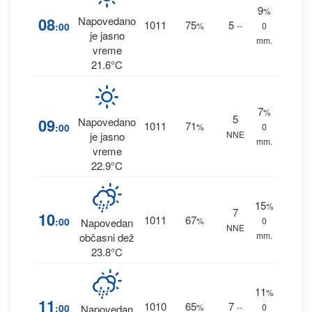
9
%
08
Napovedano
1011
75
5
:00
%
--
0
je jasno
mm.
vreme
21.6°C
7
%
5
09
Napovedano
1011
71
:00
%
0
NNE
je jasno
mm.
vreme
22.9°C
15
%
7
10
1011
67
:00
%
0
Napovedan
NNE
mm.
občasni dež
23.8°C
11
%
11
1010
65
7
:00
%
--
0
Napovedan