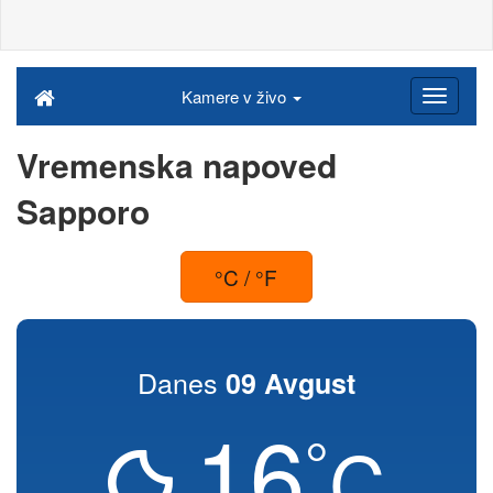
Kamere v živo
Vremenska napoved
Sapporo
°C / °F
Danes
09 Avgust
16
°
C