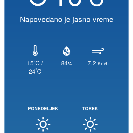
Napovedano je jasno vreme
°
15
C /
84
7.2
%
Km/h
°
24
C
PONEDELJEK
TOREK