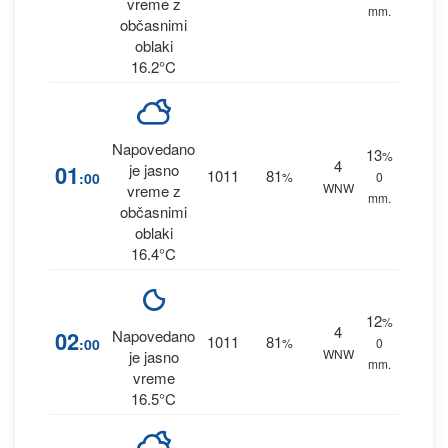
vreme z
mm.
občasnimi
oblaki
16.2°C
Napovedano
13
%
4
01
je jasno
1011
81
:00
%
0
WNW
vreme z
mm.
občasnimi
oblaki
16.4°C
12
%
4
02
Napovedano
1011
81
:00
%
0
WNW
je jasno
mm.
vreme
16.5°C