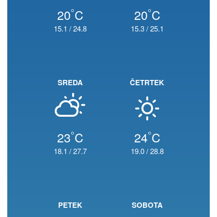
°
°
20
C
20
C
15.1
/
24.8
15.3
/
25.1
SREDA
ČETRTEK
°
°
23
C
24
C
18.1
/
27.7
19.0
/
28.8
PETEK
SOBOTA