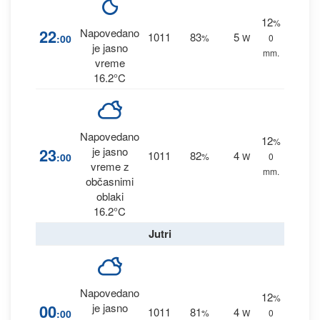
12
%
22
Napovedano
1011
83
5
:00
%
W
0
je jasno
mm.
vreme
16.2°C
Napovedano
12
%
23
je jasno
1011
82
4
:00
%
W
0
vreme z
mm.
občasnimi
oblaki
16.2°C
Jutri
Napovedano
12
%
00
je jasno
1011
81
4
:00
%
W
0