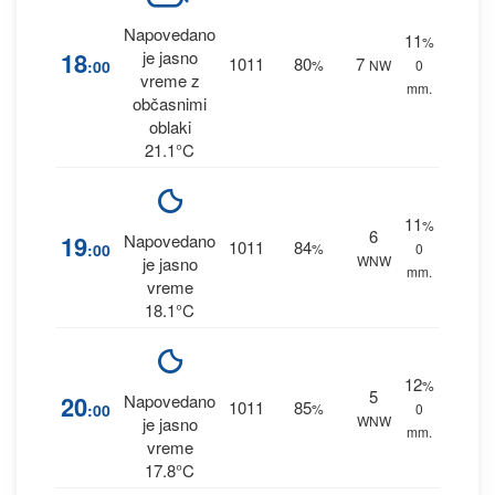
Napovedano
11
%
18
je jasno
1011
80
7
:00
%
NW
0
vreme z
mm.
občasnimi
oblaki
21.1°C
11
%
6
19
Napovedano
1011
84
:00
%
0
WNW
je jasno
mm.
vreme
18.1°C
12
%
5
20
Napovedano
1011
85
:00
%
0
WNW
je jasno
mm.
vreme
17.8°C