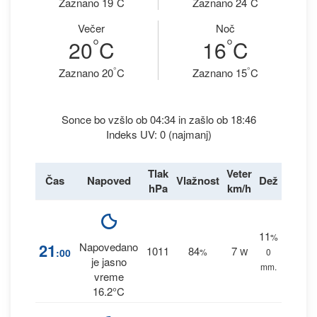
Zaznano 19
C
Zaznano 24
C
Večer
Noč
°
°
20
C
16
C
°
°
Zaznano 20
C
Zaznano 15
C
Sonce bo vzšlo ob 04:34 in zašlo ob 18:46
Indeks UV: 0 (najmanj)
Tlak
Veter
Čas
Napoved
Vlažnost
Dež
hPa
km/h
11
%
21
Napovedano
1011
84
7
:00
%
W
0
je jasno
mm.
vreme
16.2°C