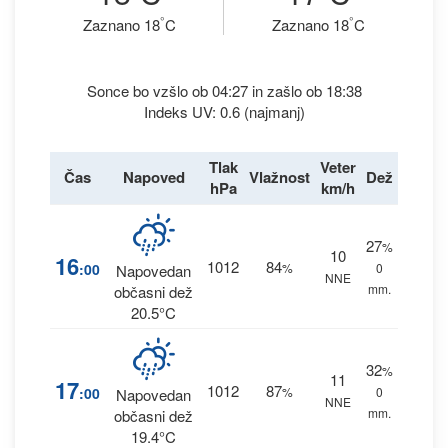
°
°
Zaznano 18
C
Zaznano 18
C
Sonce bo vzšlo ob 04:27 in zašlo ob 18:38
Indeks UV: 0.6 (najmanj)
Tlak
Veter
Čas
Napoved
Vlažnost
Dež
hPa
km/h
27
%
10
16
1012
84
:00
%
0
Napovedan
NNE
mm.
občasni dež
20.5°C
32
%
11
17
1012
87
:00
%
0
Napovedan
NNE
mm.
občasni dež
19.4°C