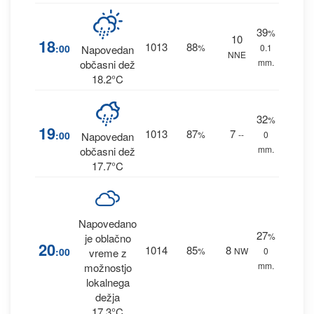
39
%
10
18
1013
88
:00
%
0.1
Napovedan
NNE
mm.
občasni dež
18.2°C
32
%
19
1013
87
7
:00
%
--
0
Napovedan
mm.
občasni dež
17.7°C
Napovedano
27
%
je oblačno
20
1014
85
8
:00
%
NW
0
vreme z
mm.
možnostjo
lokalnega
dežja
17.3°C