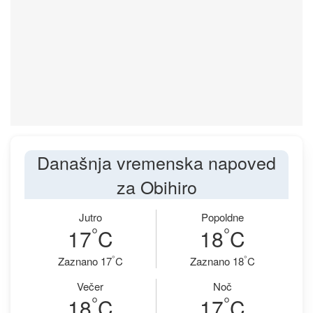
Današnja vremenska napoved
za Obihiro
Jutro
Popoldne
°
°
17
C
18
C
°
°
Zaznano 17
C
Zaznano 18
C
Večer
Noč
°
°
18
C
17
C