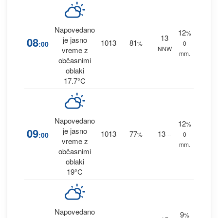
Napovedano
12
%
13
08
je jasno
1013
81
:00
%
0
NNW
vreme z
mm.
občasnimi
oblaki
17.7°C
Napovedano
12
%
09
je jasno
1013
77
13
:00
%
--
0
vreme z
mm.
občasnimi
oblaki
19°C
Napovedano
9
%