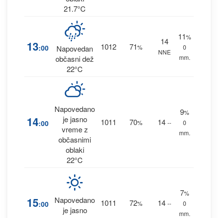
21.7°C
11
%
14
13
1012
71
:00
%
0
Napovedan
NNE
mm.
občasni dež
22°C
Napovedano
9
%
14
je jasno
1011
70
14
:00
%
--
0
vreme z
mm.
občasnimi
oblaki
22°C
7
%
15
Napovedano
1011
72
14
:00
%
--
0
je jasno
mm.