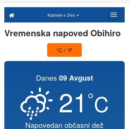
Kamere v živo
Vremenska napoved Obihiro
°C / °F
Danes
09 Avgust
21
°
C
Napovedan občasni dež