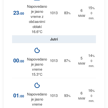
Napovedano
15
%
6
23
je jasno
1013
83
:00
%
0
NNW
vreme z
mm.
občasnimi
oblaki
16.6°C
Jutri
14
%
5
00
Napovedano
1013
87
:00
%
0
NNW
je jasno
mm.
vreme
15.3°C
16
%
6
01
Napovedano
1013
93
:00
%
0
NNW
je jasno
mm.
vreme