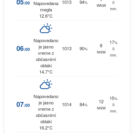
05
1013
94
:00
%
0
Napovedana
WNW
mm.
megla
12.6°C
Napovedano
17
%
8
06
je jasno
1013
90
:00
%
0
NNW
vreme z
mm.
občasnimi
oblaki
14.7°C
Napovedano
15
%
12
07
je jasno
1014
84
:00
%
0
NNW
vreme z
mm.
občasnimi
oblaki
16.2°C