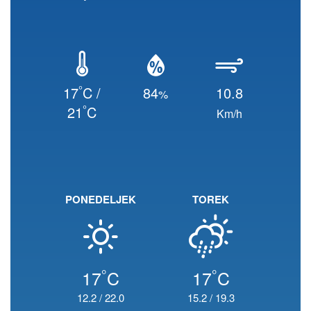
°
17
C /
84
10.8
%
°
21
C
Km/h
PONEDELJEK
TOREK
°
°
17
C
17
C
12.2
/
22.0
15.2
/
19.3