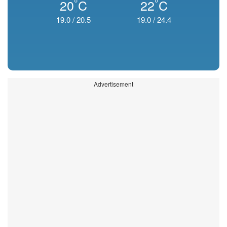
°
°
20
C
22
C
19.0
/
20.5
19.0
/
24.4
Advertisement