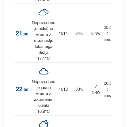
Napovedano
25
%
je oblačno
21
1014
84
8
:00
%
NW
0
vreme z
mm.
možnostjo
lokalnega
dežja
17.1°C
Napovedano
20
%
7
22
je jasno
1013
83
:00
%
0
NNW
vreme z
mm.
razpršenimi
oblaki
16.9°C