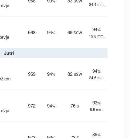
968
93
83
%
SSW
24.4 mm.
ževje
94
%
968
94
69
%
SSW
19.8 mm.
ževje
Jutri
94
%
969
94
82
%
SSW
24.6 mm.
ežjem
93
%
972
94
76
%
S
8.9 mm.
ževje
89
%
973
93
73
%
S