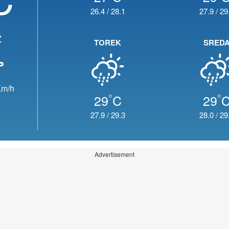
26.4
/
28.1
27.9
/
29
ž
TOREK
SRED
m/h
°
°
29
C
29
27.9
/
29.3
28.0
/
29
Advertisement