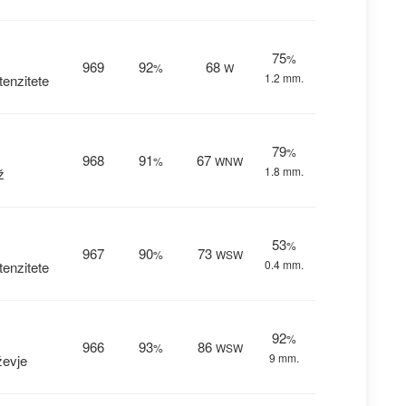
75
%
969
92
68
%
W
1.2 mm.
enzitete
79
%
968
91
67
%
WNW
1.8 mm.
ž
53
%
967
90
73
%
WSW
0.4 mm.
enzitete
92
%
966
93
86
%
WSW
9 mm.
ževje