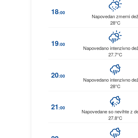
18
:00
Napovedan zmerni de
28°C
19
:00
Napovedano intenzivno de
27.7°C
20
:00
Napovedano intenzivno de
28°C
21
:00
Napovedane so nevihte z d
27.8°C