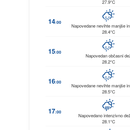
27.9°C
14
:00
Napovedane nevihte manjše int
28.4°C
15
:00
Napovedan občasni de
28.2°C
16
:00
Napovedane nevihte manjše int
28.5°C
17
:00
Napovedano intenzivno de
28.1°C