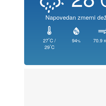
Napovedan zmerni de
°
27
C /
94
70.9
%
K
°
29
C