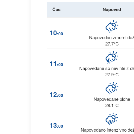
Čas
Napoved
10
:00
Napovedan zmerni de
27.7°C
11
:00
Napovedane so nevihte z d
27.9°C
12
:00
Napovedane plohe
28.1°C
13
:00
Napovedano intenzivno de