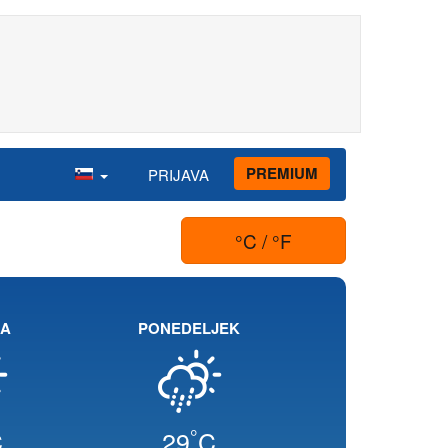
PREMIUM
PRIJAVA
°C / °F
JA
PONEDELJEK
°
C
29
C