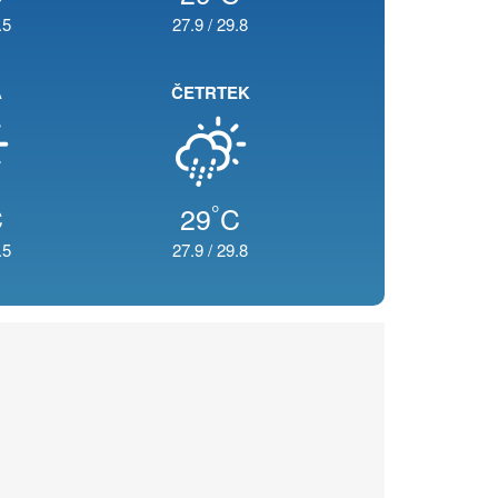
.5
27.9
/
29.8
A
ČETRTEK
°
C
29
C
.5
27.9
/
29.8