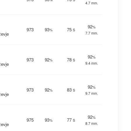
4.7 mm.
92
%
973
93
75
%
S
7.7 mm.
ževje
92
%
973
92
78
%
S
9.4 mm.
ževje
92
%
973
92
83
%
S
9.7 mm.
ževje
92
%
975
93
77
%
S
8.7 mm.
ževje