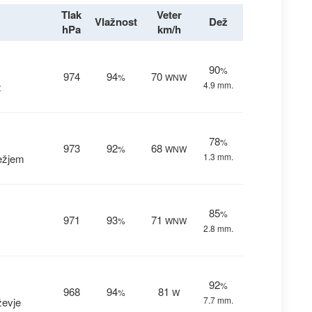
Tlak
Veter
Vlažnost
Dež
hPa
km/h
90
%
974
94
70
%
WNW
4.9 mm.
ž
78
%
973
92
68
%
WNW
1.3 mm.
ežjem
85
%
971
93
71
%
WNW
2.8 mm.
92
%
968
94
81
%
W
7.7 mm.
ževje