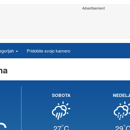
Advertisement
egorijah
Pridobite svojo kamero
ha
SOBOTA
NEDEL
C
°
°
27
C
29