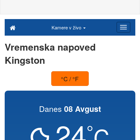
Kamere v živo
Vremenska napoved
Kingston
°C / °F
Danes
08 Avgust
24
°
C