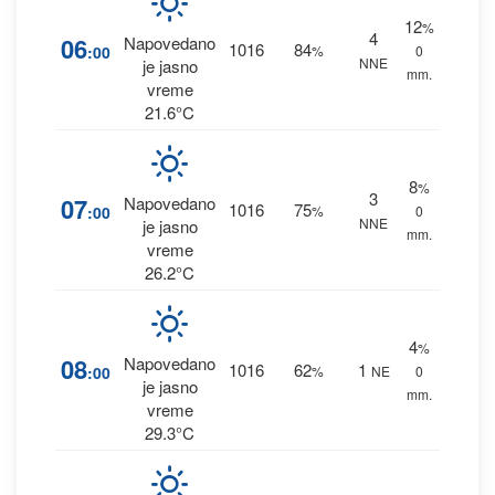
12
%
4
06
Napovedano
1016
84
:00
%
0
NNE
je jasno
mm.
vreme
21.6°C
8
%
3
07
Napovedano
1016
75
:00
%
0
NNE
je jasno
mm.
vreme
26.2°C
4
%
08
Napovedano
1016
62
1
:00
%
NE
0
je jasno
mm.
vreme
29.3°C