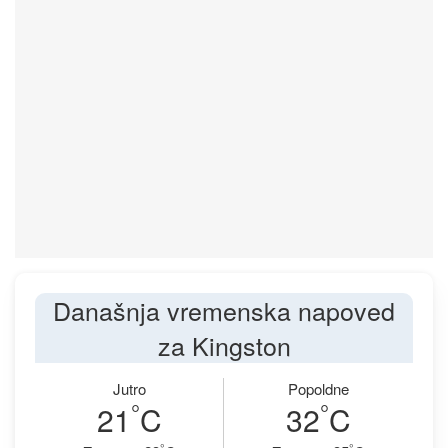
Današnja vremenska napoved
za Kingston
Jutro
Popoldne
°
°
21
C
32
C
°
°