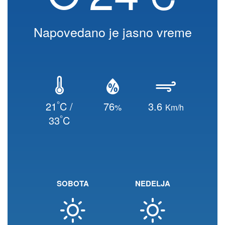
Napovedano je jasno vreme
°
21
C /
76
3.6
%
Km/h
°
33
C
SOBOTA
NEDELJA