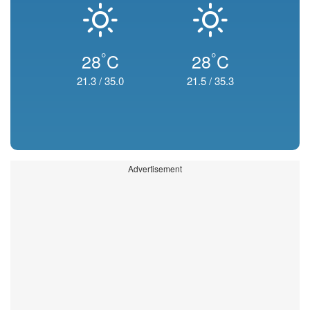
°
°
28
C
28
C
21.3
/
35.0
21.5
/
35.3
Advertisement