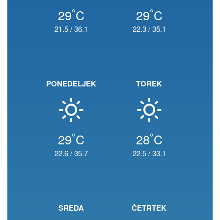
°
°
29
C
29
C
21.5
/
36.1
22.3
/
35.1
PONEDELJEK
TOREK
°
°
29
C
28
C
22.6
/
35.7
22.5
/
33.1
SREDA
ČETRTEK