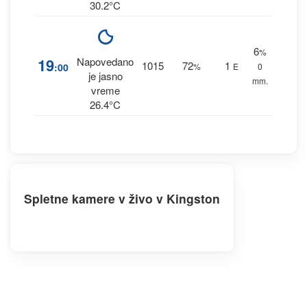
30.2°C
6
%
19
Napovedano
1015
72
1
:00
%
E
0
je jasno
mm.
vreme
26.4°C
Spletne kamere v živo v Kingston