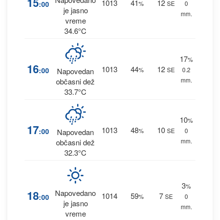
15
1013
41
12
:00
%
SE
0
je jasno
mm.
vreme
34.6°C
17
%
16
1013
44
12
:00
%
SE
0.2
Napovedan
mm.
občasni dež
33.7°C
10
%
17
1013
48
10
:00
%
SE
0
Napovedan
mm.
občasni dež
32.3°C
3
%
18
Napovedano
1014
59
7
:00
%
SE
0
je jasno
mm.
vreme