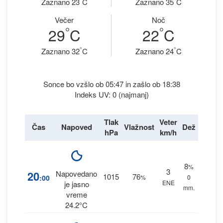
Zaznano 23
C
Zaznano 35
C
Večer
Noč
°
°
29
C
22
C
°
°
Zaznano 32
C
Zaznano 24
C
Sonce bo vzšlo ob 05:47 in zašlo ob 18:38
Indeks UV: 0 (najmanj)
Tlak
Veter
Čas
Napoved
Vlažnost
Dež
hPa
km/h
8
%
3
20
Napovedano
1015
76
:00
%
0
ENE
je jasno
mm.
vreme
24.2°C