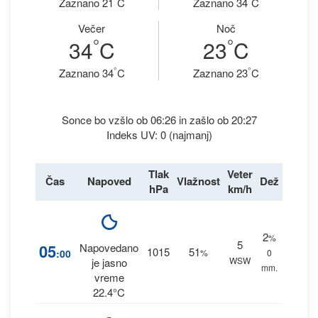
Zaznano 21
C
Zaznano 34
C
Večer
Noč
°
°
34
C
23
C
°
°
Zaznano 34
C
Zaznano 23
C
Sonce bo vzšlo ob 06:26 in zašlo ob 20:27
Indeks UV: 0 (najmanj)
Tlak
Veter
Čas
Napoved
Vlažnost
Dež
hPa
km/h
2
%
5
05
Napovedano
1015
51
:00
%
0
WSW
je jasno
mm.
vreme
22.4°C