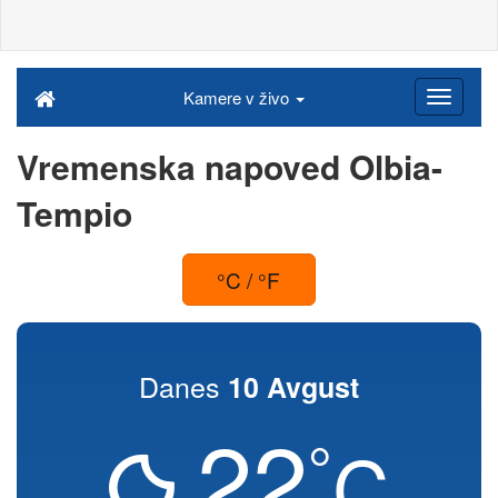
Kamere v živo
Vremenska napoved Olbia-
Tempio
°C / °F
Danes
10 Avgust
22
°
C