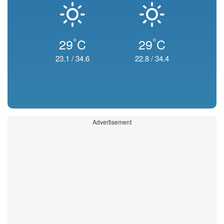
°
°
29
C
29
C
23.1
/
34.6
22.8
/
34.4
Advertisement