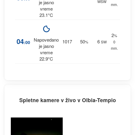
WSW
je jasno
mm.
vreme
23.1°C
2
%
04
Napovedano
1017
50
6
:00
%
SW
0
je jasno
mm.
vreme
22.9°C
Spletne kamere v živo v Olbia-Tempio