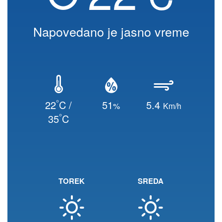
Napovedano je jasno vreme
°
22
C /
51
5.4
%
Km/h
°
35
C
TOREK
SREDA