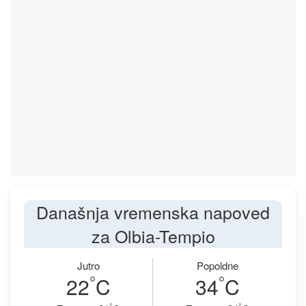
Današnja vremenska napoved
za Olbia-Tempio
Jutro
Popoldne
°
°
22
C
34
C
°
°