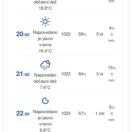
mm.
občasni dež
18.8°C
4
%
20
Napovedano
1022
59
5
:00
%
W
0
je jasno
mm.
vreme
16.4°C
15
%
21
1023
64
3
:00
%
W
0
Napovedan
mm.
občasni dež
7.6°C
5
%
22
Napovedano
1023
67
1
:00
%
SW
0
je jasno
mm.
vreme
6.8°C