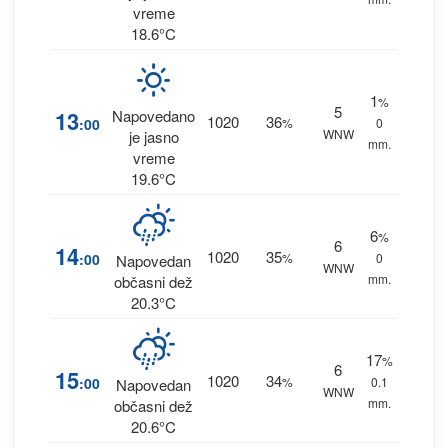
vreme
18.6°C
1
%
5
13
Napovedano
1020
36
:00
%
0
WNW
je jasno
mm.
vreme
19.6°C
6
%
6
14
1020
35
:00
%
0
Napovedan
WNW
mm.
občasni dež
20.3°C
17
%
6
15
1020
34
:00
%
0.1
Napovedan
WNW
mm.
občasni dež
20.6°C