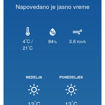
Napovedano je jasno vreme
°
4
C /
84
3.6
%
Km/h
°
21
C
NEDELJA
PONEDELJEK
°
°
13
C
13
C