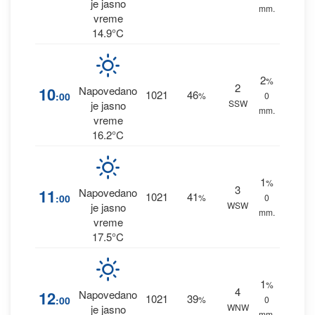
je jasno
mm.
vreme
14.9°C
2
%
2
10
Napovedano
1021
46
:00
%
0
SSW
je jasno
mm.
vreme
16.2°C
1
%
3
11
Napovedano
1021
41
:00
%
0
WSW
je jasno
mm.
vreme
17.5°C
1
%
4
12
Napovedano
1021
39
:00
%
0
WNW
je jasno
mm.