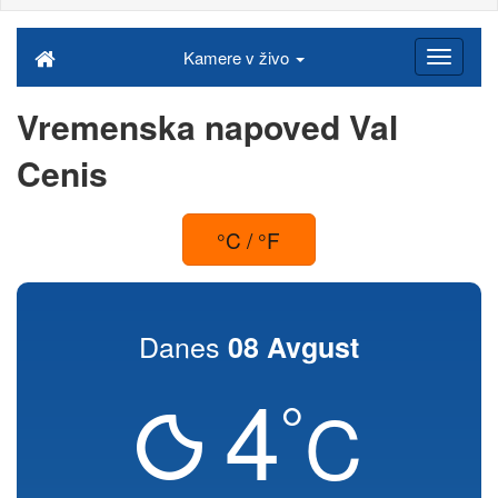
Kamere v živo
Vremenska napoved Val
Cenis
°C / °F
Danes
08 Avgust
4
°
C