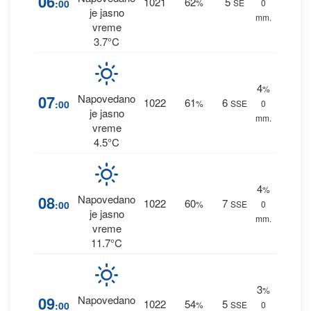
06
1021
62
5
:00
%
SE
0
je jasno
mm.
vreme
3.7°C
4
%
07
Napovedano
1022
61
6
:00
%
SSE
0
je jasno
mm.
vreme
4.5°C
4
%
08
Napovedano
1022
60
7
:00
%
SSE
0
je jasno
mm.
vreme
11.7°C
3
%
09
Napovedano
1022
54
5
:00
%
SSE
0