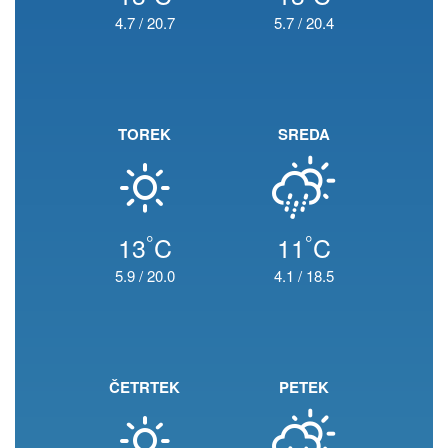
4.7
/
20.7
5.7
/
20.4
TOREK
SREDA
°
°
13
C
11
C
5.9
/
20.0
4.1
/
18.5
ČETRTEK
PETEK