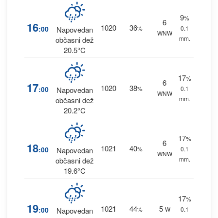
9
%
6
16
1020
36
:00
%
0.1
Napovedan
WNW
mm.
občasni dež
20.5°C
17
%
6
17
1020
38
:00
%
0.1
Napovedan
WNW
mm.
občasni dež
20.2°C
17
%
6
18
1021
40
:00
%
0.1
Napovedan
WNW
mm.
občasni dež
19.6°C
17
%
19
1021
44
5
:00
%
W
0.1
Napovedan