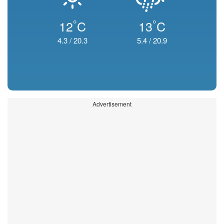
°
°
12
C
13
C
4.3
/
20.3
5.4
/
20.9
Advertisement