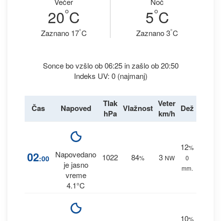
Večer
Noč
°
°
20
C
5
C
°
°
Zaznano 17
C
Zaznano 3
C
Sonce bo vzšlo ob 06:25 in zašlo ob 20:50
Indeks UV: 0 (najmanj)
Tlak
Veter
Čas
Napoved
Vlažnost
Dež
hPa
km/h
12
%
02
Napovedano
1022
84
3
:00
%
NW
0
je jasno
mm.
vreme
4.1°C
10
%