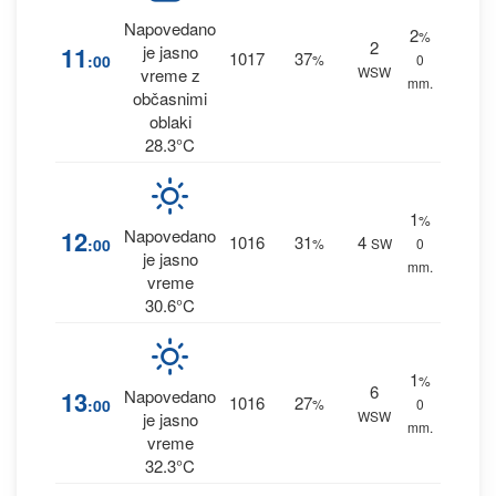
Napovedano
2
%
2
11
je jasno
1017
37
:00
%
0
WSW
vreme z
mm.
občasnimi
oblaki
28.3°C
1
%
12
Napovedano
1016
31
4
:00
%
SW
0
je jasno
mm.
vreme
30.6°C
1
%
6
13
Napovedano
1016
27
:00
%
0
WSW
je jasno
mm.
vreme
32.3°C