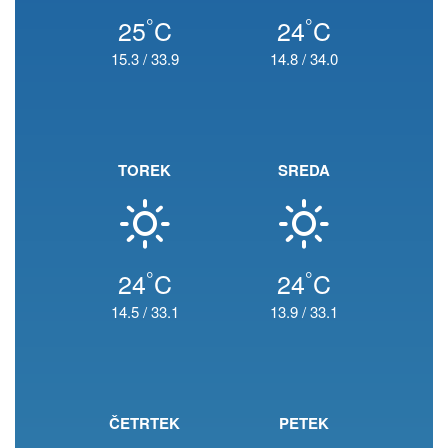
°
°
25
C
24
C
15.3
/
33.9
14.8
/
34.0
TOREK
SREDA
°
°
24
C
24
C
14.5
/
33.1
13.9
/
33.1
ČETRTEK
PETEK