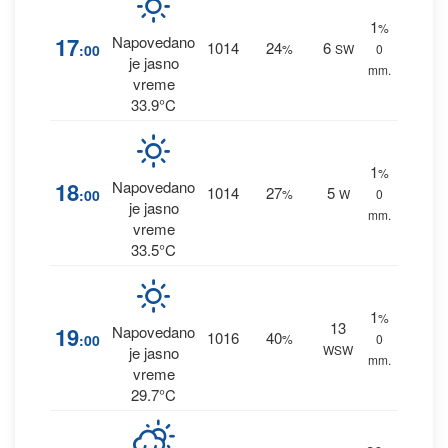
1
%
17
Napovedano
1014
24
6
:00
%
SW
0
je jasno
mm.
vreme
33.9°C
1
%
18
Napovedano
1014
27
5
:00
%
W
0
je jasno
mm.
vreme
33.5°C
1
%
13
19
Napovedano
1016
40
:00
%
0
WSW
je jasno
mm.
vreme
29.7°C