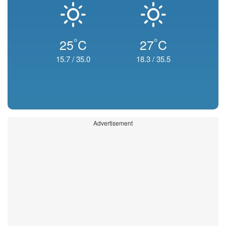
°
°
25
C
27
C
15.7
/
35.0
18.3
/
35.5
Advertisement