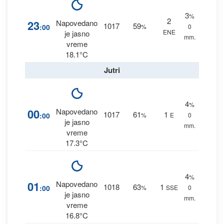
3
%
2
23
Napovedano
1017
59
:00
%
0
ENE
je jasno
mm.
vreme
18.1°C
Jutri
4
%
00
Napovedano
1017
61
1
:00
%
E
0
je jasno
mm.
vreme
17.3°C
4
%
01
Napovedano
1018
63
1
:00
%
SSE
0
je jasno
mm.
vreme
16.8°C