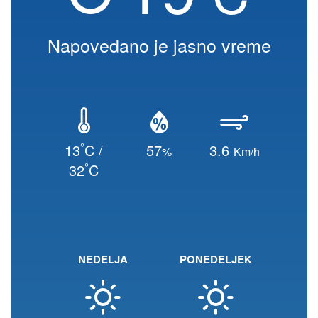
Napovedano je jasno vreme
°
13
C /
57
3.6
%
Km/h
°
32
C
NEDELJA
PONEDELJEK