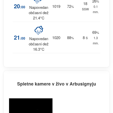
26
%
18
20
1019
72
:00
%
0.1
Napovedan
SSW
mm.
občasni dež
21.4°C
69
%
21
1020
88
8
:00
%
S
1.3
Napovedan
mm.
občasni dež
16.3°C
Spletne kamere v živo v Arbusignyju