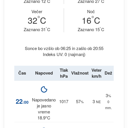
Zaznano 12
C
Zaznano 27
C
Večer
Noč
°
°
32
C
16
C
°
°
Zaznano 31
C
Zaznano 15
C
Sonce bo vzšlo ob 06:25 in zašlo ob 20:55
Indeks UV: 0 (najmanj)
Tlak
Veter
Čas
Napoved
Vlažnost
Dež
hPa
km/h
3
%
22
Napovedano
1017
57
3
:00
%
NE
0
je jasno
mm.
vreme
18.9°C