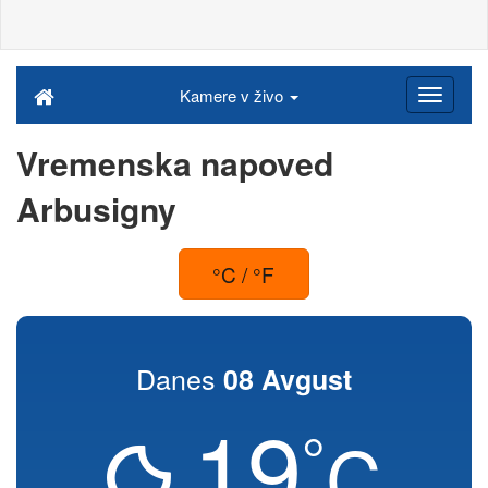
Kamere v živo
Vremenska napoved
Arbusigny
°C / °F
Danes
08 Avgust
19
°
C