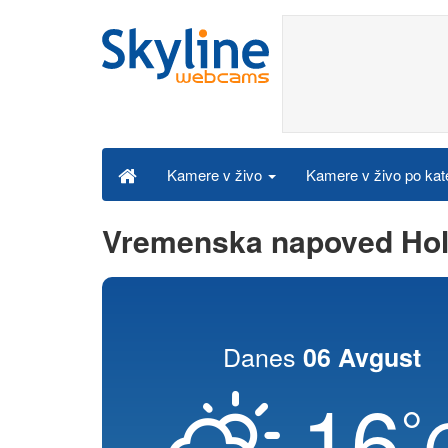
Kamere v živo po kat
Kamere v živo
Vremenska napoved Hol
Danes
06 Avgust
16
°