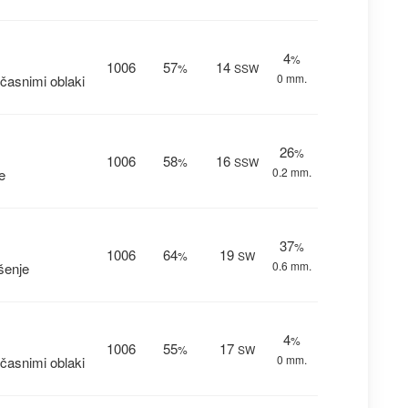
4
%
1006
57
14
%
SSW
0 mm.
časnimi oblaki
26
%
1006
58
16
%
SSW
0.2 mm.
e
37
%
1006
64
19
%
SW
0.6 mm.
šenje
4
%
1006
55
17
%
SW
0 mm.
časnimi oblaki