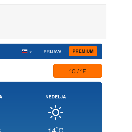
PREMIUM
PRIJAVA
°C / °F
A
NEDELJA
°
C
14
C