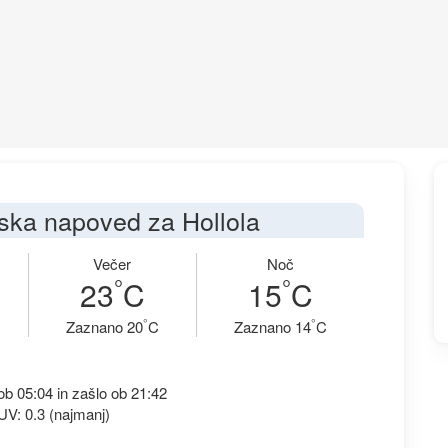
ka napoved za Hollola
Večer
Noč
°
°
23
C
15
C
°
°
Zaznano 20
C
Zaznano 14
C
b 05:04 in zašlo ob 21:42
UV: 0.3 (najmanj)