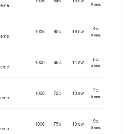
1006
54
18
%
SW
0 mm.
vreme
4
%
1006
60
16
%
SW
0 mm.
vreme
5
%
1006
66
14
%
SW
0 mm.
vreme
7
%
1006
72
13
%
SW
0 mm.
vreme
9
%
1006
75
13
%
SW
0 mm.
vreme