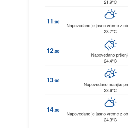
21.9°C
11
:00
Napovedano je jasno vreme z ob
23.7°C
12
:00
Napovedano pršenj
24.4°C
13
:00
Napovedano manjše pr
23.6°C
14
:00
Napovedano je jasno vreme z ob
24.3°C