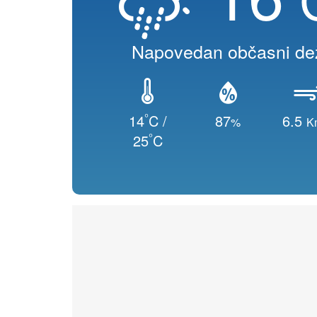
Napovedan občasni de
°
14
C /
87
6.5
%
K
°
25
C