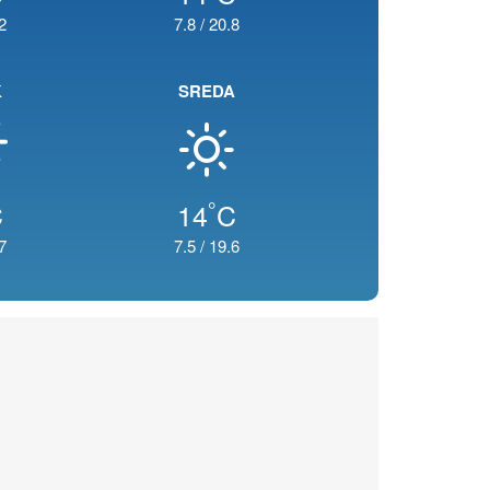
2
7.8
/
20.8
K
SREDA
°
C
14
C
7
7.5
/
19.6