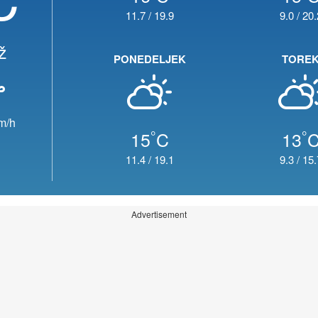
11.7
/
19.9
9.0
/
20.
ž
PONEDELJEK
TORE
m/h
°
°
15
C
13
11.4
/
19.1
9.3
/
15.
Advertisement