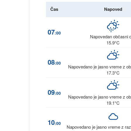
Čas
Napoved
07
:00
Napovedan občasni 
15.9°C
08
:00
Napovedano je jasno vreme z ob
17.3°C
09
:00
Napovedano je jasno vreme z ob
19.1°C
10
:00
Napovedano je jasno vreme z raz