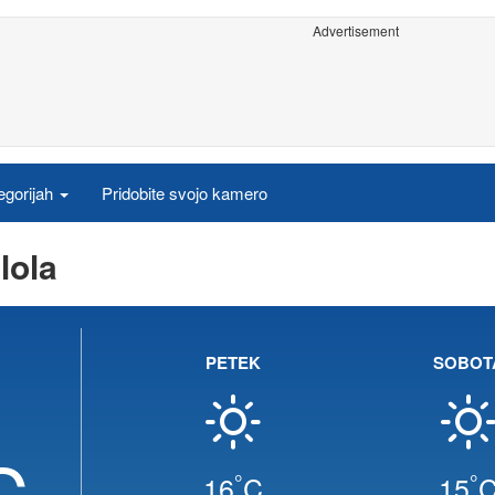
Advertisement
egorijah
Pridobite svojo kamero
lola
PETEK
SOBOT
C
°
°
16
C
15