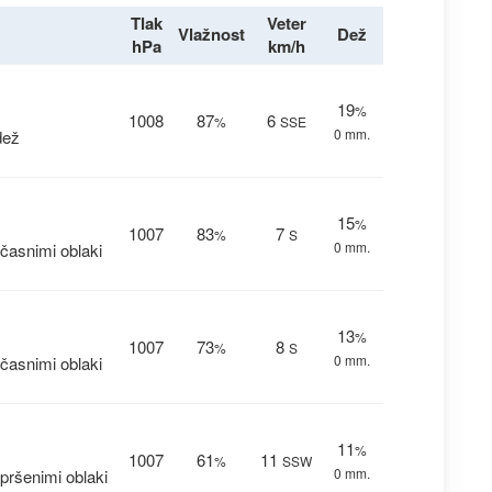
Tlak
Veter
Vlažnost
Dež
hPa
km/h
19
%
1008
87
6
%
SSE
0 mm.
dež
15
%
1007
83
7
%
S
0 mm.
časnimi oblaki
13
%
1007
73
8
%
S
0 mm.
časnimi oblaki
11
%
1007
61
11
%
SSW
0 mm.
pršenimi oblaki