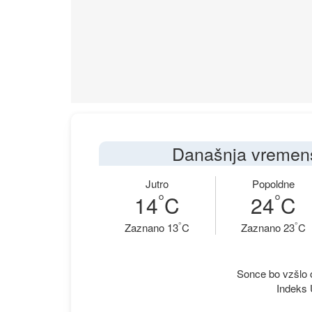
Današnja vremens
Jutro
Popoldne
°
°
14
C
24
C
°
°
Zaznano 13
C
Zaznano 23
C
Sonce bo vzšlo o
Indeks 