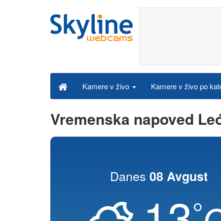
Kamere v živo po kat
Kamere v živo
Vremenska napoved Leó
Danes
08 Avgust
13
°