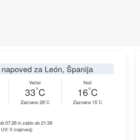
napoved za León, Španija
Večer
Noč
°
°
33
C
16
C
°
°
Zaznano 28
C
Zaznano 15
C
b 07:26 in zašlo ob 21:39
 UV: 0 (najmanj)