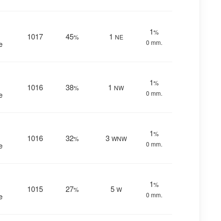
1
%
1017
45
1
%
NE
0 mm.
e
1
%
1016
38
1
%
NW
0 mm.
e
1
%
1016
32
3
%
WNW
0 mm.
e
1
%
1015
27
5
%
W
0 mm.
e