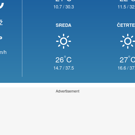
10.7
/
30.3
11.5
/
32
ž
SREDA
ČETRT
m/h
°
°
26
C
27
14.7
/
37.5
16.6
/
37
Advertisement