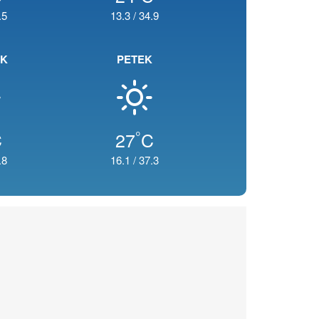
.5
13.3
/
34.9
EK
PETEK
°
C
27
C
.8
16.1
/
37.3