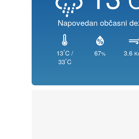
Napovedan občasni de
°
13
C /
67
3.6
%
K
°
33
C