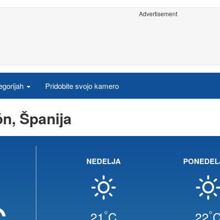
Advertisement
egorijah
Pridobite svojo kamero
n, Španija
NEDELJA
PONEDEL
C
°
°
21
C
22