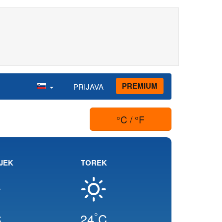
PREMIUM
PRIJAVA
°C / °F
JEK
TOREK
°
C
24
C