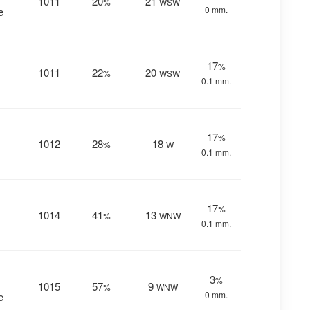
1011
20
21
%
WSW
0 mm.
e
17
%
1011
22
20
%
WSW
0.1 mm.
17
%
1012
28
18
%
W
0.1 mm.
17
%
1014
41
13
%
WNW
0.1 mm.
3
%
1015
57
9
%
WNW
0 mm.
e