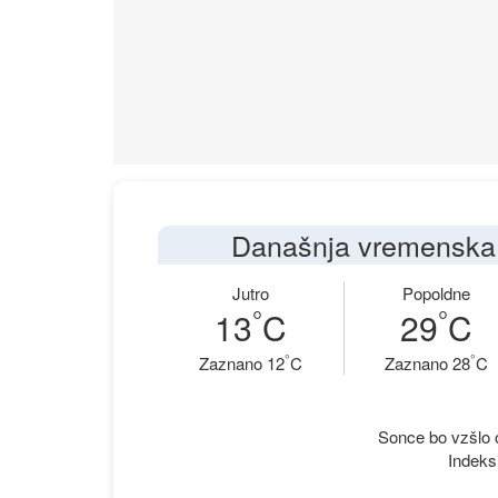
Današnja vremenska 
Jutro
Popoldne
°
°
13
C
29
C
°
°
Zaznano 12
C
Zaznano 28
C
Sonce bo vzšlo o
Indeks