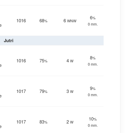
6
%
1016
68
6
%
WNW
0 mm.
e
Jutri
8
%
1016
75
4
%
W
0 mm.
e
9
%
1017
79
3
%
W
0 mm.
e
10
%
1017
83
2
%
W
0 mm.
e