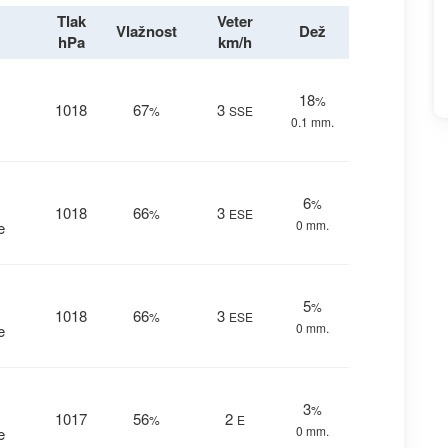
Tlak
Veter
Vlažnost
Dež
hPa
km/h
18
%
1018
67
3
%
SSE
0.1 mm.
6
%
1018
66
3
%
ESE
0 mm.
e
5
%
1018
66
3
%
ESE
0 mm.
e
3
%
1017
56
2
%
E
0 mm.
e