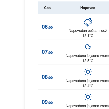
Čas
Napoved
06
:00
Napovedan občasni dež
13.1°C
07
:00
Napovedano je jasno vrem
13.5°C
08
:00
Napovedano je jasno vrem
13.4°C
09
:00
Napovedano je jasno vrem