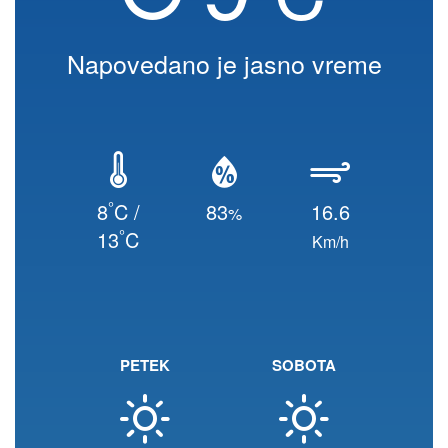
Napovedano je jasno vreme
°
8
C /
83
16.6
%
°
13
C
Km/h
PETEK
SOBOTA