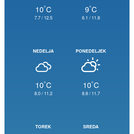
°
°
10
C
9
C
7.7
/
12.5
6.1
/
11.8
NEDELJA
PONEDELJEK
°
°
10
C
10
C
8.0
/
11.2
8.8
/
11.7
TOREK
SREDA