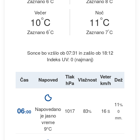
Zaznano 6
C
Zaznano 8
C
Večer
Noč
°
°
10
C
11
C
°
°
Zaznano 6
C
Zaznano 7
C
Sonce bo vzšlo ob 07:31 in zašlo ob 18:12
Indeks UV: 0 (najmanj)
Tlak
Veter
Čas
Napoved
Vlažnost
Dež
hPa
km/h
11
%
06
Napovedano
1017
83
16
:00
%
S
0
je jasno
mm.
vreme
9°C