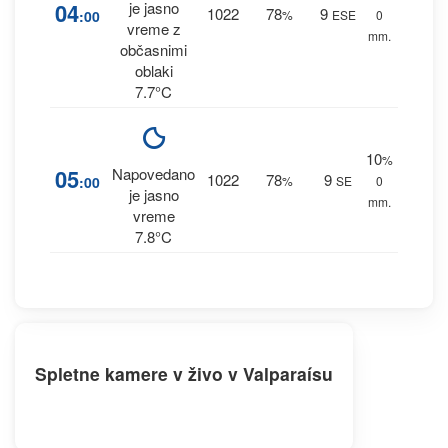
04
je jasno
1022
78
9
:00
%
ESE
0
vreme z
mm.
občasnimi
oblaki
7.7°C
10
%
05
Napovedano
1022
78
9
:00
%
SE
0
je jasno
mm.
vreme
7.8°C
Spletne kamere v živo v Valparaísu