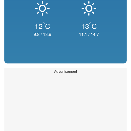
°
°
12
C
13
C
9.8
/
13.9
11.1
/
14.7
Advertisement