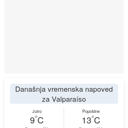
Današnja vremenska napoved
za Valparaíso
Jutro
Popoldne
°
°
9
C
13
C
°
°