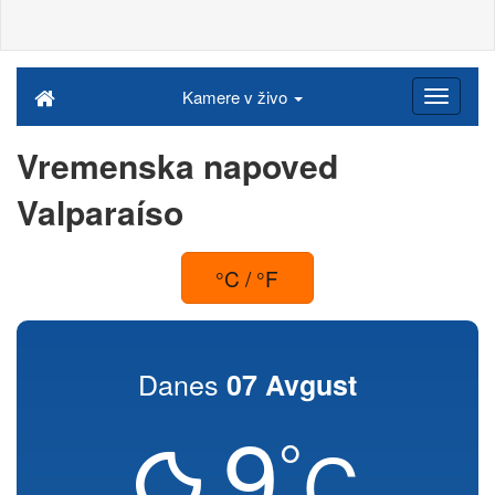
Kamere v živo
Vremenska napoved
Valparaíso
°C / °F
Danes
07 Avgust
9
°
C