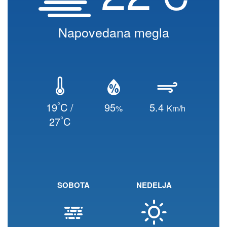
Napovedana megla
°
19
C /
95
5.4
%
Km/h
°
27
C
SOBOTA
NEDELJA