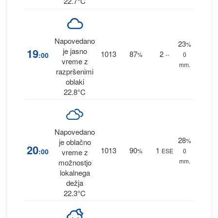
22.7°C
Napovedano
23
%
19
je jasno
1013
87
2
:00
%
--
0
vreme z
mm.
razpršenimi
oblaki
22.8°C
Napovedano
28
%
je oblačno
20
1013
90
1
:00
%
ESE
0
vreme z
mm.
možnostjo
lokalnega
dežja
22.3°C