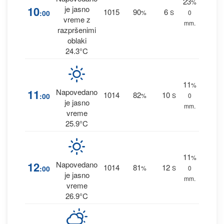
23
%
10
je jasno
1015
90
6
:00
%
S
0
vreme z
mm.
razpršenimi
oblaki
24.3°C
11
%
11
Napovedano
1014
82
10
:00
%
S
0
je jasno
mm.
vreme
25.9°C
11
%
12
Napovedano
1014
81
12
:00
%
S
0
je jasno
mm.
vreme
26.9°C