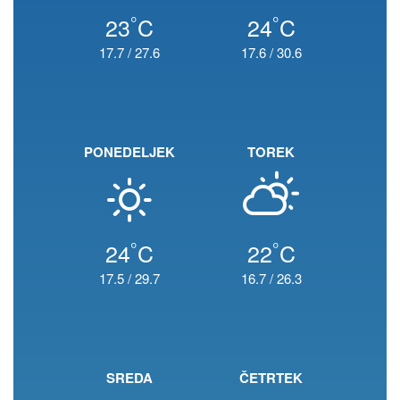
°
°
23
C
24
C
17.7
/
27.6
17.6
/
30.6
PONEDELJEK
TOREK
°
°
24
C
22
C
17.5
/
29.7
16.7
/
26.3
SREDA
ČETRTEK