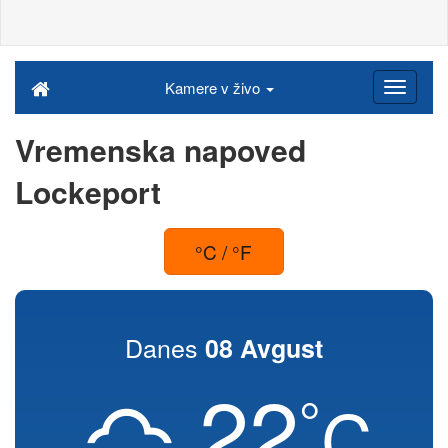
Kamere v živo
Vremenska napoved
Lockeport
°C / °F
Danes
08 Avgust
22
°
C