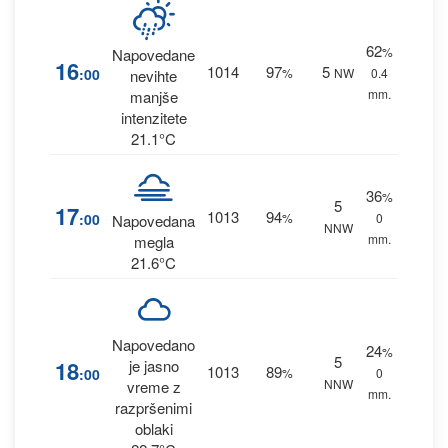
62
%
Napovedane
16
1014
97
5
:00
%
NW
0.4
nevihte
mm.
manjše
intenzitete
21.1°C
36
%
5
17
1013
94
:00
%
0
Napovedana
NNW
mm.
megla
21.6°C
Napovedano
24
%
5
18
je jasno
1013
89
:00
%
0
NNW
vreme z
mm.
razpršenimi
oblaki