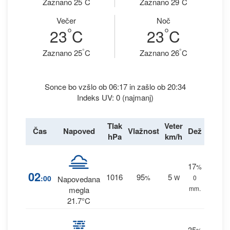
Zaznano 25
C
Zaznano 29
C
Večer
Noč
°
°
23
C
23
C
°
°
Zaznano 25
C
Zaznano 26
C
Sonce bo vzšlo ob 06:17 in zašlo ob 20:34
Indeks UV: 0 (najmanj)
Tlak
Veter
Čas
Napoved
Vlažnost
Dež
hPa
km/h
17
%
02
1016
95
5
:00
%
W
0
Napovedana
mm.
megla
21.7°C
35