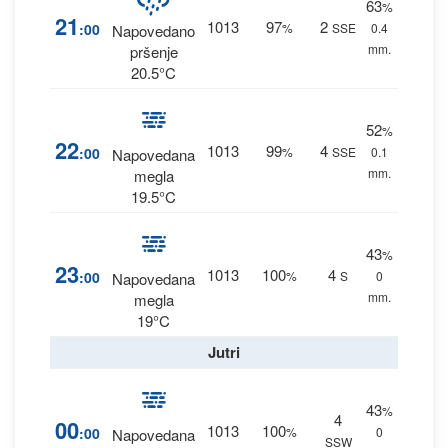
63
%
21
1013
97
2
:00
%
SSE
0.4
Napovedano
mm.
pršenje
20.5°C
52
%
22
1013
99
4
:00
%
SSE
0.1
Napovedana
mm.
megla
19.5°C
43
%
23
1013
100
4
:00
%
S
0
Napovedana
mm.
megla
19°C
Jutri
43
%
4
00
1013
100
:00
%
0
Napovedana
SSW