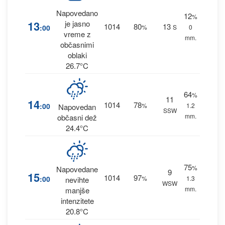
Napovedano
12
%
13
je jasno
1014
80
13
:00
%
S
0
vreme z
mm.
občasnimi
oblaki
26.7°C
64
%
11
14
1014
78
:00
%
1.2
Napovedan
SSW
mm.
občasni dež
24.4°C
75
%
Napovedane
9
15
1014
97
:00
%
1.3
nevihte
WSW
mm.
manjše
intenzitete
20.8°C