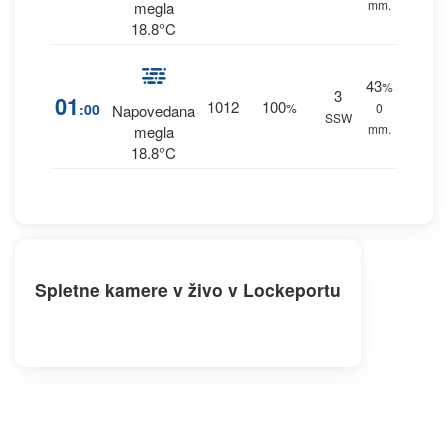
mm.
megla
18.8°C
43
%
3
01
1012
100
:00
%
0
Napovedana
SSW
mm.
megla
18.8°C
Spletne kamere v živo v Lockeportu