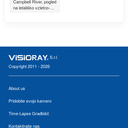
River
Campbell River, pogled
na letališko vzletno-
pristajalno stezo
S.r.l.
Copyright 2011 - 2026
About us
Pridobite svojo kamero
Time-Lapse Gradbišč
Kontaktirajte nas