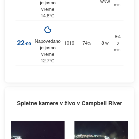
WNW
je jasno
mm.
vreme
14.8°C
8
%
22
Napovedano
1016
74
8
:00
%
W
0
je jasno
mm.
vreme
12.7°C
Spletne kamere v živo v Campbell River