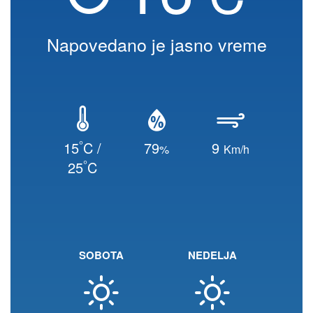
Napovedano je jasno vreme
°
15
C /
79
9
%
Km/h
°
25
C
SOBOTA
NEDELJA