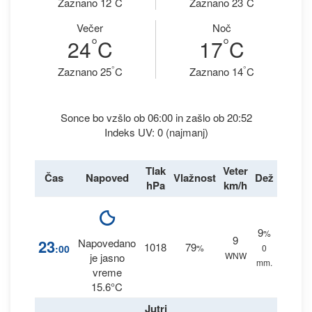
Zaznano 12
C
Zaznano 23
C
Večer
Noč
°
°
24
C
17
C
°
°
Zaznano 25
C
Zaznano 14
C
Sonce bo vzšlo ob 06:00 in zašlo ob 20:52
Indeks UV: 0 (najmanj)
Tlak
Veter
Čas
Napoved
Vlažnost
Dež
hPa
km/h
9
%
9
23
Napovedano
1018
79
:00
%
0
WNW
je jasno
mm.
vreme
15.6°C
Jutri