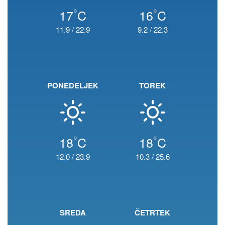
°
°
17
C
16
C
11.9
/
22.9
9.2
/
22.3
PONEDELJEK
TOREK
°
°
18
C
18
C
12.0
/
23.9
10.3
/
25.6
SREDA
ČETRTEK