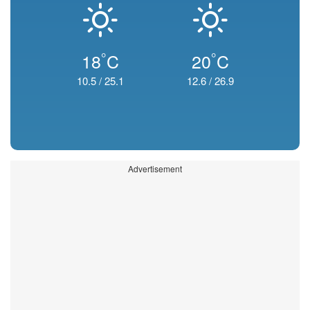
°
°
18
C
20
C
10.5
/
25.1
12.6
/
26.9
Advertisement