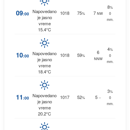
8
%
09
Napovedano
1018
75
7
:00
%
NW
0
je jasno
mm.
vreme
15.4°C
4
%
6
10
Napovedano
1018
59
:00
%
0
NNW
je jasno
mm.
vreme
18.4°C
3
%
11
Napovedano
1017
52
5
:00
%
--
0
je jasno
mm.
vreme
20.2°C