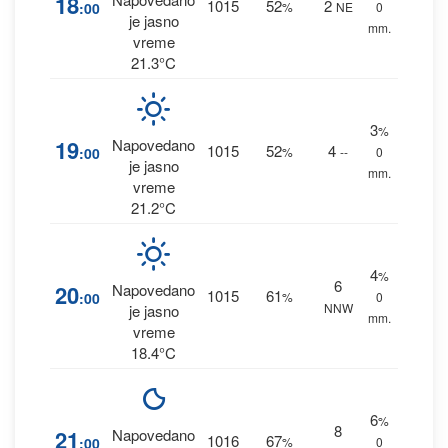
18
1015
52
2
:00
%
NE
0
je jasno
mm.
vreme
21.3°C
3
%
19
Napovedano
1015
52
4
:00
%
--
0
je jasno
mm.
vreme
21.2°C
4
%
6
20
Napovedano
1015
61
:00
%
0
NNW
je jasno
mm.
vreme
18.4°C
6
%
8
21
Napovedano
1016
67
:00
%
0