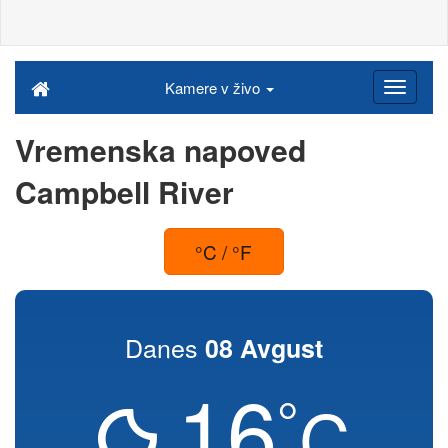
Kamere v živo
Vremenska napoved
Campbell River
°C / °F
Danes
08 Avgust
16
°
C