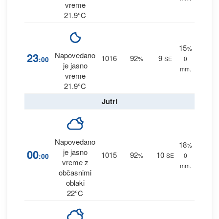
vreme
21.9°C
15
%
23
Napovedano
1016
92
9
:00
%
SE
0
je jasno
mm.
vreme
21.9°C
Jutri
Napovedano
18
%
00
je jasno
1015
92
10
:00
%
SE
0
vreme z
mm.
občasnimi
oblaki
22°C