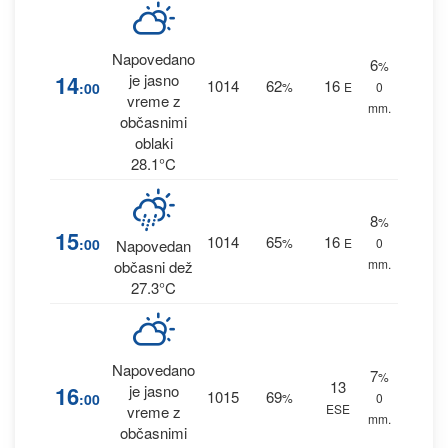
Napovedano
6
%
14
je jasno
1014
62
16
:00
%
E
0
vreme z
mm.
občasnimi
oblaki
28.1°C
8
%
15
1014
65
16
:00
%
E
0
Napovedan
mm.
občasni dež
27.3°C
Napovedano
7
%
13
16
je jasno
1015
69
:00
%
0
ESE
vreme z
mm.
občasnimi