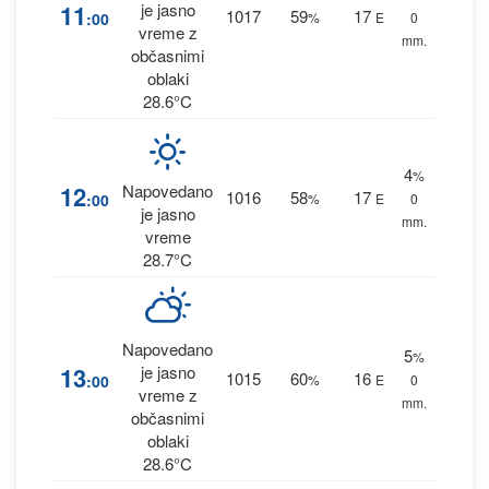
11
je jasno
1017
59
17
:00
%
E
0
vreme z
mm.
občasnimi
oblaki
28.6°C
4
%
12
Napovedano
1016
58
17
:00
%
E
0
je jasno
mm.
vreme
28.7°C
Napovedano
5
%
13
je jasno
1015
60
16
:00
%
E
0
vreme z
mm.
občasnimi
oblaki
28.6°C