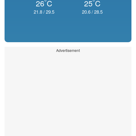
°
°
26
C
25
C
21.8
/
29.5
20.6
/
28.5
Advertisement