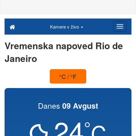
Kamere v živo
Vremenska napoved Rio de
Janeiro
°C / °F
Danes
09 Avgust
24
°
C