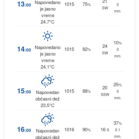
21
13
Napovedano
1015
75
:00
%
0
SW
je jasno
mm.
vreme
24.7°C
10
%
24
14
Napovedano
1015
82
:00
%
0
SW
je jasno
mm.
vreme
24.1°C
25
%
20
15
1015
88
:00
%
0
Napovedan
SSW
mm.
občasni dež
23.5°C
37
%
16
1016
90
16
:00
%
S
0.1
Napovedan
mm.
občasni dež