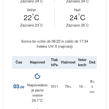
Zaznano 24
C
Zaznano 24
C
Večer
Noč
°
°
22
C
24
C
°
°
Zaznano 23
C
Zaznano 26
C
Sonce bo vzšlo ob 06:22 in zašlo ob 17:34
Indeks UV: 0 (najmanj)
Tlak
Veter
Čas
Napoved
Vlažnost
Dež
hPa
km/h
8
%
03
Napovedano
1011
75
10
:00
%
--
0
je jasno
mm.
vreme
24.1°C