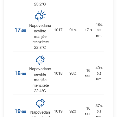
23.2°C
48
%
Napovedane
17
1017
91
17
:00
%
S
0.3
nevihte
mm.
manjše
intenzitete
22.8°C
40
%
Napovedane
16
18
1018
93
:00
%
0.2
nevihte
SSE
mm.
manjše
intenzitete
22.4°C
37
%
16
19
1019
92
:00
%
0.1
Napovedan
SSE
mm.