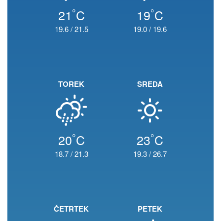
°
°
21
C
19
C
19.6
/
21.5
19.0
/
19.6
TOREK
SREDA
°
°
20
C
23
C
18.7
/
21.3
19.3
/
26.7
ČETRTEK
PETEK