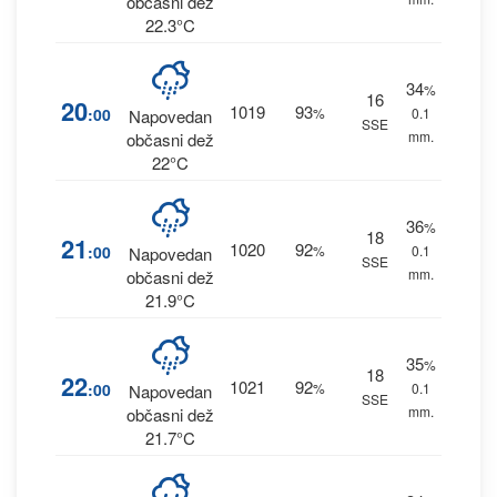
občasni dež
22.3°C
34
%
16
20
1019
93
:00
%
0.1
Napovedan
SSE
mm.
občasni dež
22°C
36
%
18
21
1020
92
:00
%
0.1
Napovedan
SSE
mm.
občasni dež
21.9°C
35
%
18
22
1021
92
:00
%
0.1
Napovedan
SSE
mm.
občasni dež
21.7°C