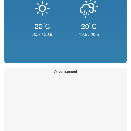
°
°
22
C
20
C
20.7
/
22.9
19.5
/
20.5
Advertisement