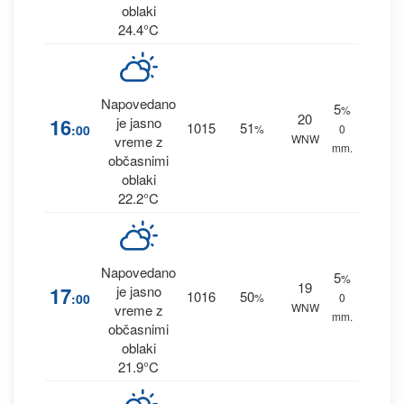
oblaki
24.4°C
Napovedano
5
%
20
16
je jasno
1015
51
:00
%
0
WNW
vreme z
mm.
občasnimi
oblaki
22.2°C
Napovedano
5
%
19
17
je jasno
1016
50
:00
%
0
WNW
vreme z
mm.
občasnimi
oblaki
21.9°C