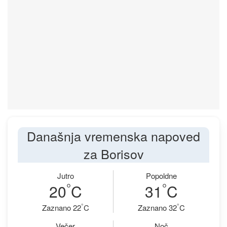
Današnja vremenska napoved
za Borisov
Jutro
Popoldne
°
°
20
C
31
C
°
°
Zaznano 22
C
Zaznano 32
C
Večer
Noč