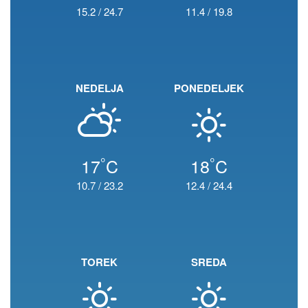
15.2
/
24.7
11.4
/
19.8
NEDELJA
PONEDELJEK
°
°
17
C
18
C
10.7
/
23.2
12.4
/
24.4
TOREK
SREDA