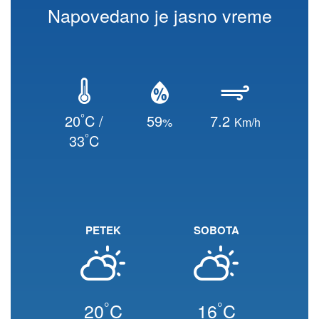
Napovedano je jasno vreme
°
20
C /
59
7.2
%
Km/h
°
33
C
PETEK
SOBOTA
°
°
20
C
16
C