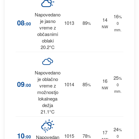
Napovedano
16
%
14
08
je jasno
1013
89
:00
%
0
NW
vreme z
mm.
občasnimi
oblaki
20.2°C
Napovedano
25
%
je oblačno
16
09
1014
85
:00
%
0
vreme z
NW
mm.
možnostjo
lokalnega
dežja
21.1°C
24
%
17
10
1015
78
:00
%
0
Napovedan