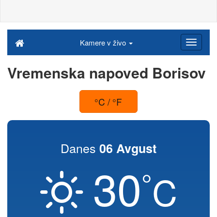
Kamere v živo
Vremenska napoved Borisov
°C / °F
Danes
06 Avgust
30
°
C