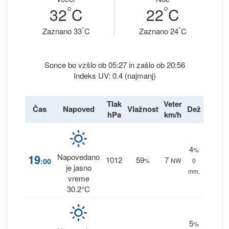
°
°
32
C
22
C
°
°
Zaznano 33
C
Zaznano 24
C
Sonce bo vzšlo ob 05:27 in zašlo ob 20:56
Indeks UV: 0.4 (najmanj)
Tlak
Veter
Čas
Napoved
Vlažnost
Dež
hPa
km/h
4
%
19
Napovedano
1012
59
7
:00
%
NW
0
je jasno
mm.
vreme
30.2°C
5
%