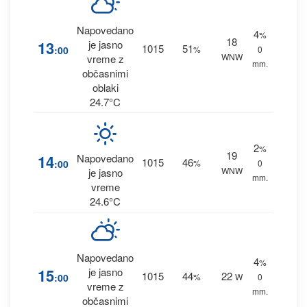
Napovedano
4
%
18
13
je jasno
1015
51
:00
%
0
WNW
vreme z
mm.
občasnimi
oblaki
24.7°C
2
%
19
14
Napovedano
1015
46
:00
%
0
WNW
je jasno
mm.
vreme
24.6°C
Napovedano
4
%
15
je jasno
1015
44
22
:00
%
W
0
vreme z
mm.
občasnimi