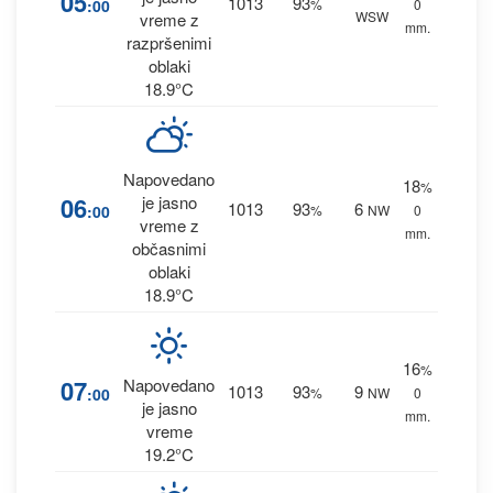
05
1013
93
:00
%
0
WSW
vreme z
mm.
razpršenimi
oblaki
18.9°C
Napovedano
18
%
06
je jasno
1013
93
6
:00
%
NW
0
vreme z
mm.
občasnimi
oblaki
18.9°C
16
%
07
Napovedano
1013
93
9
:00
%
NW
0
je jasno
mm.
vreme
19.2°C