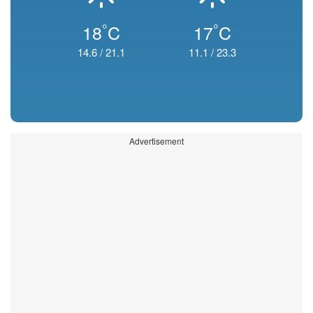
°
°
18
C
17
C
14.6
/
21.1
11.1
/
23.3
Advertisement