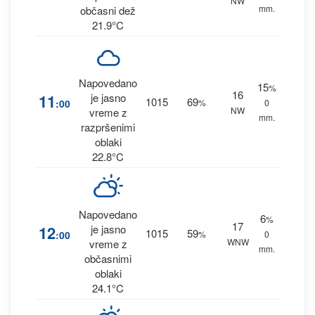
NW
mm.
občasni dež
21.9°C
Napovedano
15
%
16
11
je jasno
1015
69
:00
%
0
NW
vreme z
mm.
razpršenimi
oblaki
22.8°C
Napovedano
6
%
17
12
je jasno
1015
59
:00
%
0
WNW
vreme z
mm.
občasnimi
oblaki
24.1°C