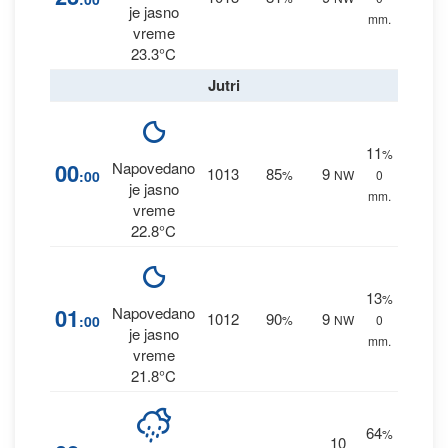
je jasno
mm.
vreme
23.3°C
Jutri
11
%
00
Napovedano
1013
85
9
:00
%
NW
0
je jasno
mm.
vreme
22.8°C
13
%
01
Napovedano
1012
90
9
:00
%
NW
0
je jasno
mm.
vreme
21.8°C
64
%
10