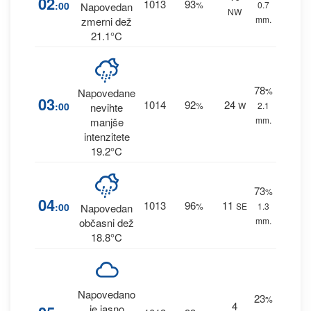
02
1013
93
:00
%
0.7
Napovedan
NW
mm.
zmerni dež
21.1°C
78
%
Napovedane
03
1014
92
24
:00
%
W
2.1
nevihte
mm.
manjše
intenzitete
19.2°C
73
%
04
1013
96
11
:00
%
SE
1.3
Napovedan
mm.
občasni dež
18.8°C
Napovedano
23
%
4
je jasno