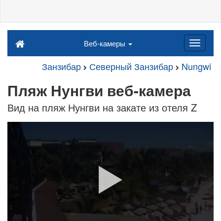
Веб-камеры
Занзибар
Северный Занзибар
Nungwi
Пляж Нунгви веб-камера
Вид на пляж Нунгви на закате из отеля Z