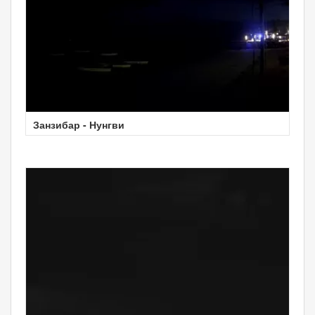
Занзибар - Нунгви