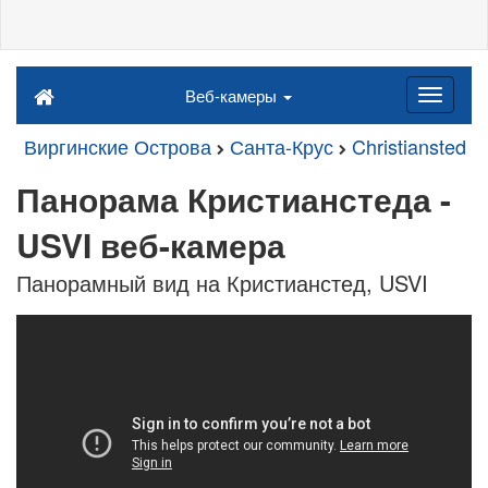
Веб-камеры
Виргинские Острова
Санта-Крус
Christiansted
Панорама Кристианстеда -
USVI веб-камера
Панорамный вид на Кристианстед, USVI