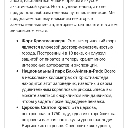
эпохи, насладитесь мягким бризом и вкусом
экзотической кухни. Но что удивительно, это не
предел для любознательных путешественников. Мы
предлагаем вашему вниманию некоторые
замечательные места, которые стоит посетить в этом
живописном месте.
Форт Кристианваерн
: Этот исторический форт
является ключевой достопримечательностью
города. Построенный в 18 веке, он служил
защитой от пиратов и теперь хранит много
интересных артефактов и экспозиций.
Национальный парк Бак-Айленд-Риф
: Всего
в нескольких километрах от Кристианстеда
находится этот заповедник, известный своим
удивительным коралловым рифом. Здесь вы
можете заняться снорклингом или дайвингом,
чтобы увидеть яркие подводные пейзажи.
Церковь Святой Крест
: Эта церковь,
построенная в 1750 году, одна из старейших на
острове и важная часть культурного наследия
Виргинских островов. Совершите экскурсию,