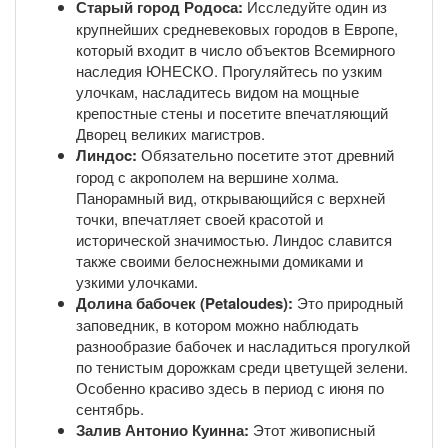
Старый город Родоса:
Исследуйте один из
крупнейших средневековых городов в Европе,
который входит в число объектов Всемирного
наследия ЮНЕСКО. Прогуляйтесь по узким
улочкам, насладитесь видом на мощные
крепостные стены и посетите впечатляющий
Дворец великих магистров.
Линдоc:
Обязательно посетите этот древний
город с акрополем на вершине холма.
Панорамный вид, открывающийся с верхней
точки, впечатляет своей красотой и
исторической значимостью. Линдоc славится
также своими белоснежными домиками и
узкими улочками.
Долина бабочек (Petaloudes):
Это природный
заповедник, в котором можно наблюдать
разнообразие бабочек и насладиться прогулкой
по тенистым дорожкам среди цветущей зелени.
Особенно красиво здесь в период с июня по
сентябрь.
Залив Антонио Куинна:
Этот живописный