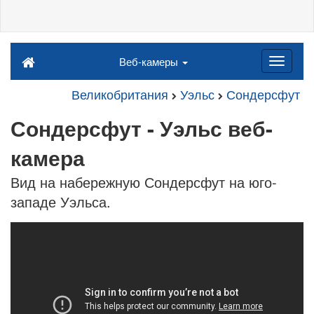
Веб-камеры
Великобритания
Уэльс
Сондерсфут
Сондерсфут - Уэльс веб-
камера
Вид на набережную Сондерсфут на юго-
западе Уэльса.