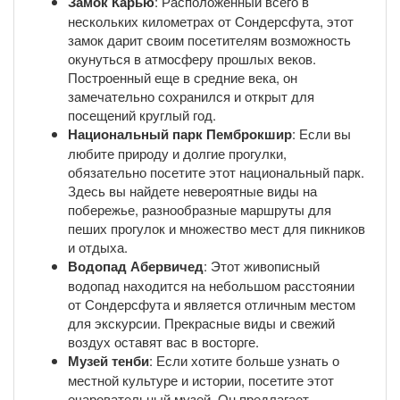
Замок Карью
: Расположенный всего в
нескольких километрах от Сондерсфута, этот
замок дарит своим посетителям возможность
окунуться в атмосферу прошлых веков.
Построенный еще в средние века, он
замечательно сохранился и открыт для
посещений круглый год.
Национальный парк Пемброкшир
: Если вы
любите природу и долгие прогулки,
обязательно посетите этот национальный парк.
Здесь вы найдете невероятные виды на
побережье, разнообразные маршруты для
пеших прогулок и множество мест для пикников
и отдыха.
Водопад Абервичед
: Этот живописный
водопад находится на небольшом расстоянии
от Сондерсфута и является отличным местом
для экскурсии. Прекрасные виды и свежий
воздух оставят вас в восторге.
Музей тенби
: Если хотите больше узнать о
местной культуре и истории, посетите этот
очаровательный музей. Он предлагает