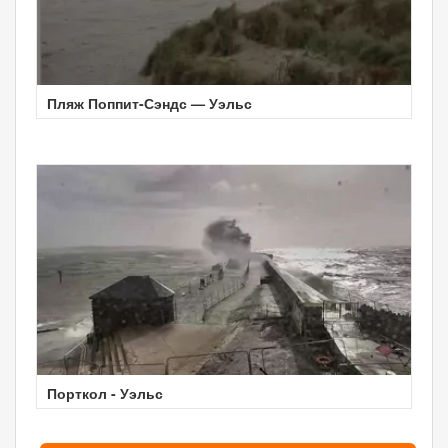
Пляж Поппит-Сэндс — Уэльс
Порткол - Уэльс