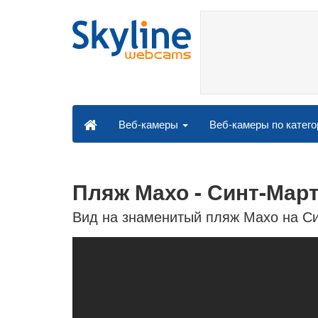
Веб-камеры по катег
Веб-камеры
Пляж Махо - Синт-Мар
Вид на знаменитый пляж Махо на С