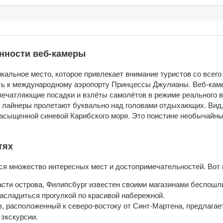
нности веб-камеры
альное место, которое привлекает внимание туристов со всего
ть к международному аэропорту Принцессы Джулианы. Веб-каме
ечатляющие посадки и взлёты самолётов в режиме реального в
 лайнеры пролетают буквально над головами отдыхающих. Вид,
насыщенной синевой Карибского моря. Это поистине необычайны
тях
ся множество интересных мест и достопримечательностей. Вот 
сти острова, Филипсбург известен своими магазинами беспошл
асладиться прогулкой по красивой набережной.
, расположенный к северо-востоку от Синт-Мартена, предлагае
экскурсии.