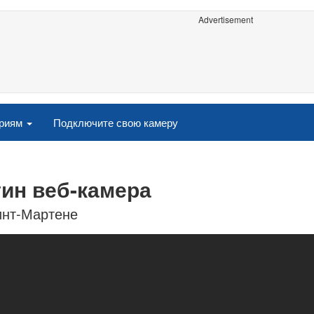
Advertisement
ориям
Подключите свою камеру
тин веб-камера
инт-Мартене