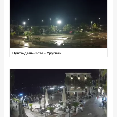
Пунта-дель-Эсте - Уругвай