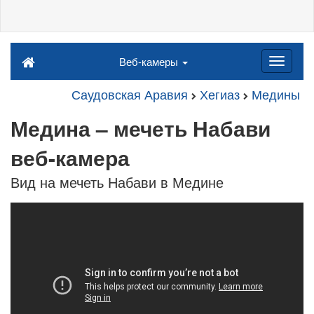
Веб-камеры
Саудовская Аравия
Хегиаз
Медины
Медина – мечеть Набави
веб-камера
Вид на мечеть Набави в Медине