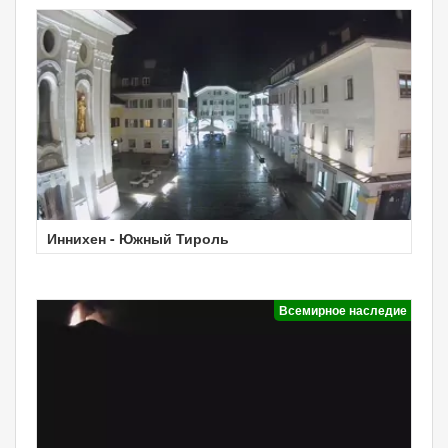
Иннихен - Южный Тироль
Всемирное наследие