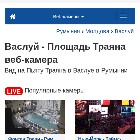
Веб-камеры
Румыния
Молдова
Васлуй
Васлуй - Площадь Траяна
веб-камера
Вид на Пьяту Траяна в Васлуе в Румынии
Популярные камеры
LIVE
Фонтан Треви - Рим
Нью-Йорк - Таймс-