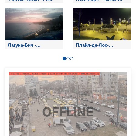
Сквер
Лагуна-Бич -
Плайя-де-Лос-
Калифорния
Кристианос - Тенерифе
OFFLINE