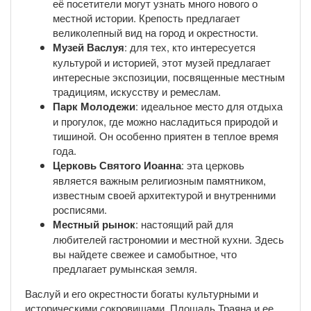
её посетители могут узнать много нового о
местной истории. Крепость предлагает
великолепный вид на город и окрестности.
Музей Васлуя
: для тех, кто интересуется
культурой и историей, этот музей предлагает
интересные экспозиции, посвященные местным
традициям, искусству и ремеслам.
Парк Молодежи
: идеальное место для отдыха
и прогулок, где можно насладиться природой и
тишиной. Он особенно приятен в теплое время
года.
Церковь Святого Иоанна
: эта церковь
является важным религиозным памятником,
известным своей архитектурой и внутренними
росписями.
Местный рынок
: настоящий рай для
любителей гастрономии и местной кухни. Здесь
вы найдете свежее и самобытное, что
предлагает румынская земля.
Васлуй и его окрестности богаты культурными и
историческими сокровищами. Площадь Траяна и ее