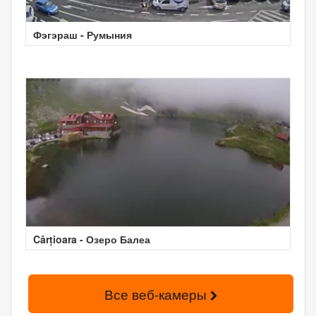
Фэгэраш - Румыния
Cârțioara - Озеро Балеа
Все веб-камеры