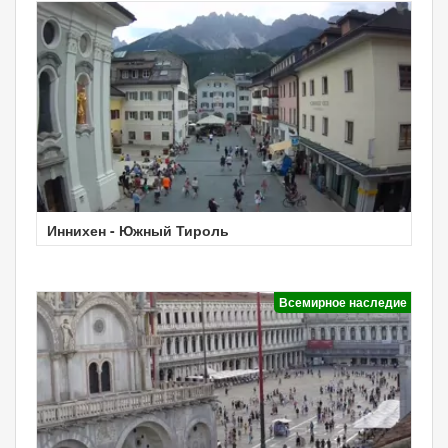
Иннихен - Южный Тироль
Всемирное наследие