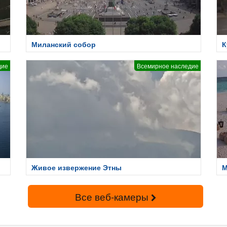
Миланский собор
К
дие
Всемирное наследие
Живое извержение Этны
М
Все веб-камеры