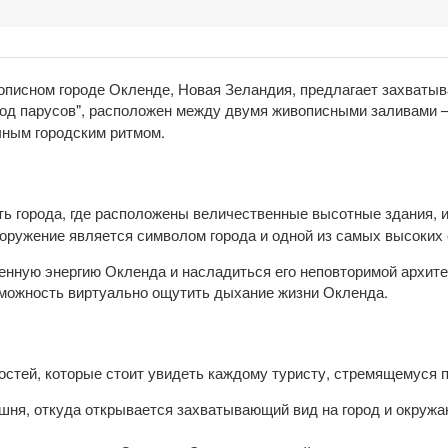
описном городе Окленде, Новая Зеландия, предлагает захваты
ород парусов", расположен между двумя живописными заливами 
ным городским ритмом.
ь города, где расположены величественные высотные здания,
ооружение является символом города и одной из самых высоких
нную энергию Окленда и насладиться его неповторимой архите
озможность виртуально ощутить дыхание жизни Окленда.
тей, которые стоит увидеть каждому туристу, стремящемуся по
шня, откуда открывается захватывающий вид на город и окру