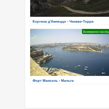
Кортина д'Ампеццо - Чинкве-Торри
Всемирное насле
Форт Маноэль - Мальта