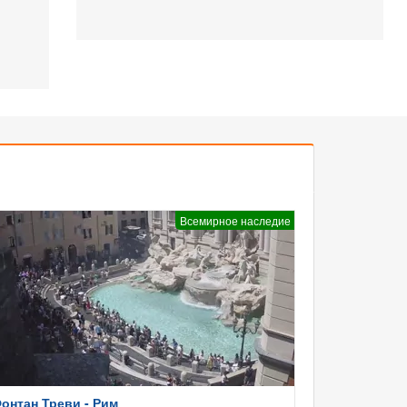
Всемирное наследие
онтан Треви - Рим