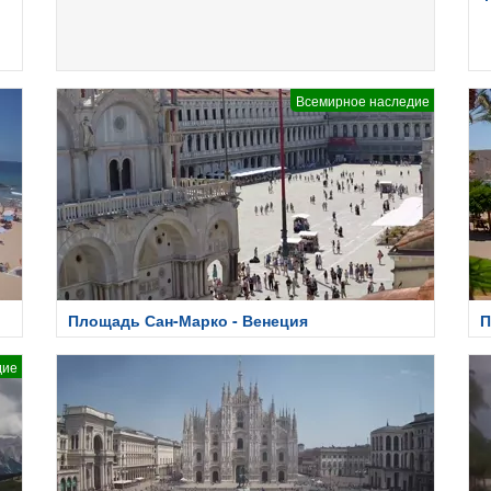
Всемирное наследие
Площадь Сан-Марко - Венеция
П
дие