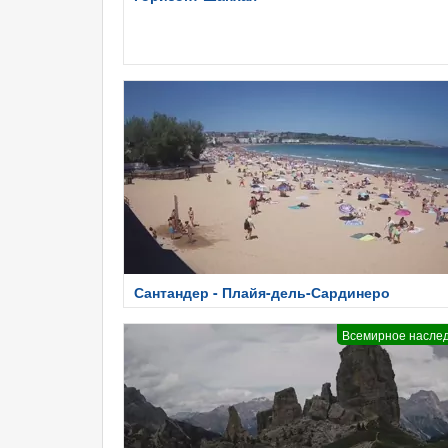
Сантандер - Плайя-дель-Сардинеро
Всемирное насле