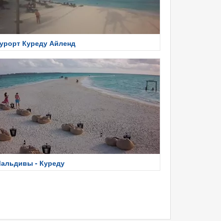
урорт Куреду Айленд
альдивы - Куреду