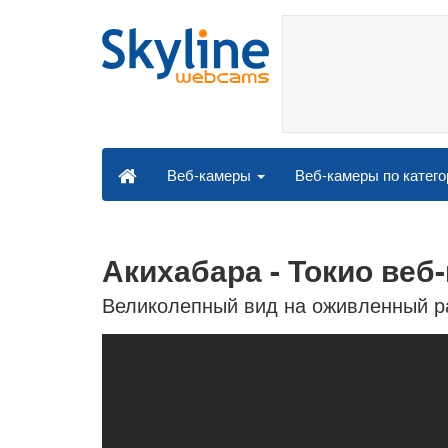
Веб-камеры по катег
Веб-камеры
Акихабара - Токио веб
Великолепный вид на оживленный ра