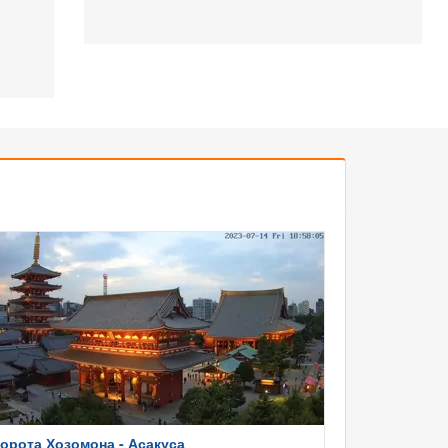
орота Хозомона - Асакуса