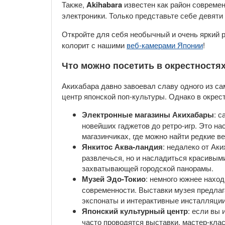
Также,
Akihabara
известен как район современ
электроники. Только представьте себе девяти
Откройте для себя необычный и очень яркий 
колорит с нашими
веб-камерами Японии
!
Что можно посетить в окрестностях
Акихабара давно завоевал славу одного из са
центр японской поп-культуры. Однако в окрес
Электронные магазины Акихабары
: 
новейших гаджетов до ретро-игр. Это н
магазинчиках, где можно найти редкие в
Янкитос Аква-ландия
: недалеко от Ак
развлечься, но и насладиться красивым
захватывающей городской панорамы.
Музей Эдо-Токио
: немного южнее наход
современности. Выставки музея предлаг
экспонаты и интерактивные инсталляции
Японский культурный центр
: если вы
часто проводятся выставки, мастер-кла