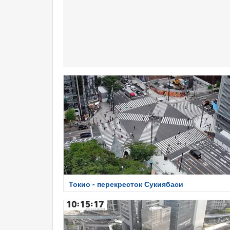
Токио - перекресток Сукиябаси