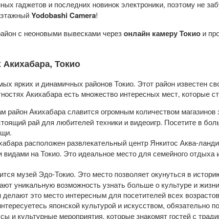
ных гаджетов и последних новинок электроники, поэтому не за
 этажный
Yodobashi Camera
!
район с неоновыми вывесками через
онлайн камеру Токио
и пр
 Акихабара, Токио
мых ярких и динамичных районов Токио. Этот район известен св
тностях Акихабара есть множество интересных мест, которые ст
сам район Акихабара славится огромным количеством магазинов э
астоящий рай для любителей техники и видеоигр. Посетите в бо
ещи.
ихабара расположен развлекательный центр Янкитос Аква-ланди
и видами на Токио. Это идеальное место для семейного отдыха 
ится музей Эдо-Токио. Это место позволяет окунуться в истори
ают уникальную возможность узнать больше о культуре и жизн
 делают это место интересным для посетителей всех возрастов
 интересуетесь японской культурой и искусством, обязательно п
ссы и культурные мероприятия, которые знакомят гостей с тра