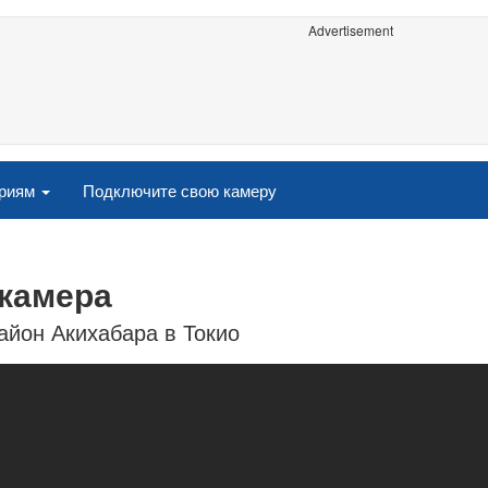
Advertisement
ориям
Подключите свою камеру
-камера
йон Акихабара в Токио