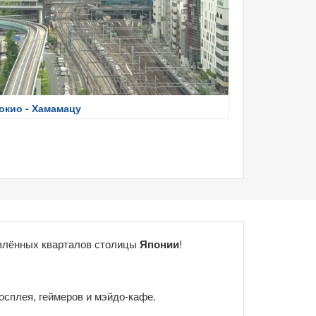
окио - Хамамацу
влённых кварталов столицы
Японии
!
осплея, геймеров и мэйдо-кафе.