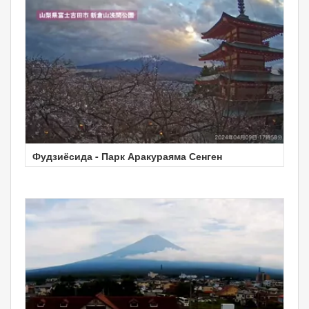
Фудзиёсида - Парк Аракураяма Сенген