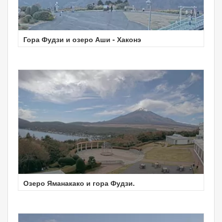
Гора Фудзи и озеро Аши - Хаконэ
Озеро Яманакако и гора Фудзи.