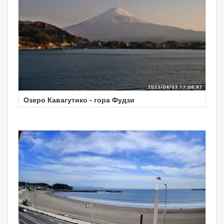
Озеро Кавагутико - гора Фудзи