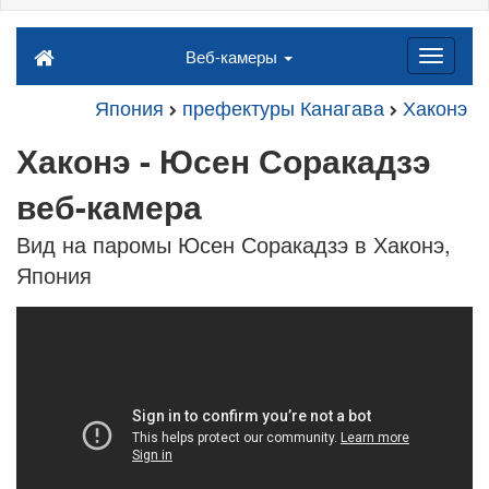
Веб-камеры
Япония
префектуры Канагава
Хаконэ
Хаконэ - Юсен Соракадзэ
веб-камера
Вид на паромы Юсен Соракадзэ в Хаконэ,
Япония