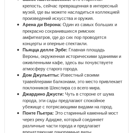
крепость, сейчас превращенная в интересный
музей, где вы можете насладиться коллекцией
произведений искусства и оружия.
Арена ди Верона:
Один из самых больших и
прекрасно сохранившихся римских
амфитеатров, где до сих пор проводятся
концерты и оперные спектакли.
Пьяцца делле Эрбе:
Главная площадь
Вероны, окруженная историческими зданиями и
оживленными кафе, здесь вы почувствуете
атмосферу старого города.
Дом Джульетты:
Известный своими
травейлерами балконами, это место привлекает
поклонников Шекспира со всего мира.
Джардино Джусти:
Чуть в стороне от шума
города, эти сады предлагают спокойное
убежище с потрясающими видами на город.
Понте Пьетра:
Это старинный каменный мост
через реку Адидже, который соединяет
различные части города и предлагает
впечатляющие панорамные виды.