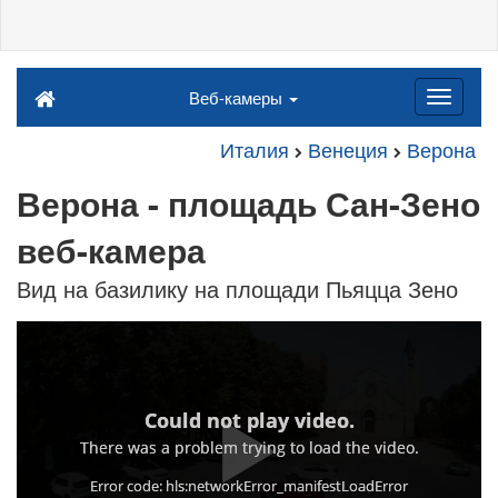
Веб-камеры
Италия
Венеция
Верона
Верона - площадь Сан-Зено
веб-камера
Вид на базилику на площади Пьяцца Зено
Could not play video.
There was a problem trying to load the video.
Error code: hls:networkError_manifestLoadError