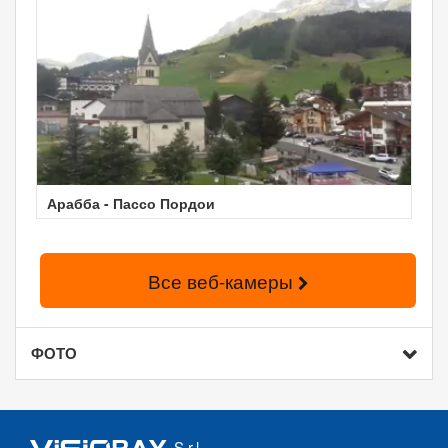
Арабба - Пассо Пордои
Все веб-камеры
ФОТО
S.r.l.