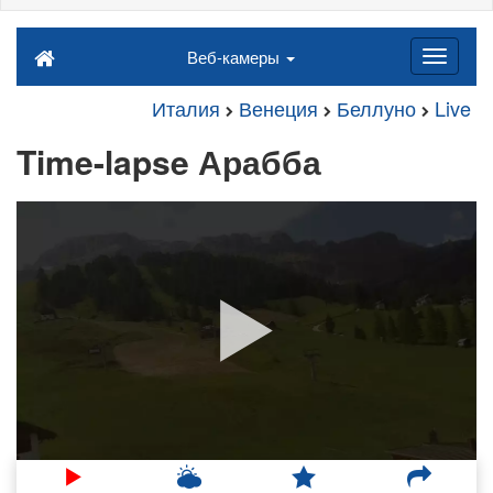
Веб-камеры
Италия
Венеция
Беллуно
Live
Time-lapse Арабба