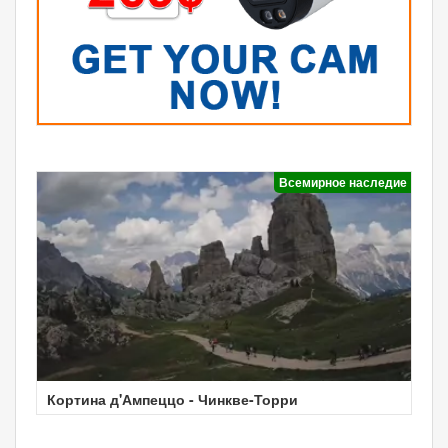
Всемирное наследие
Кортина д'Ампеццо - Чинкве-Торри