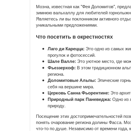
Моэна, известная как "Фея Доломитов", предл
зимнюю вальхаллу для любителей горнолыжно
Являетесь ли вы поклонником активного отды
уникальными предложениями.
Что посетить в окрестностях
Лаго ди Карецца:
Это одно из самых жи
прогулок и фотосессий.
Шале Валле:
Это уютное место, где мо
Фьеззерхоф:
В этом традиционном альп
региона.
Доломитовые Альпы:
Эпические горны
себя на вершине мира.
Церковь Санна Фьорентине:
Это архит
Природный парк Паневеджа:
Одно из 
природу.
Посещение этих достопримечательностей позв
понять очарование региона долины Фасса. Мо
что-то по душе. Независимо от времени года,