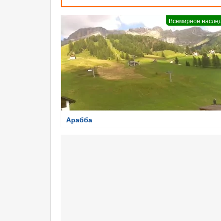
Всемирное насле
Арабба