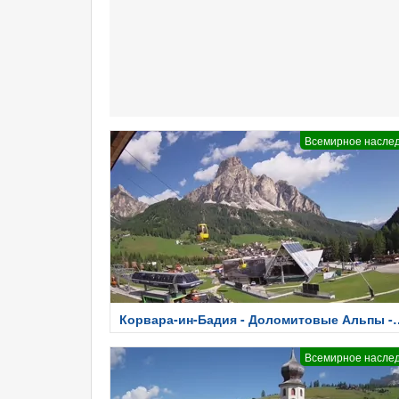
Всемирное насле
Корвара-ин-Бадия - Доломитовые Альпы -
Погода
Всемирное насле