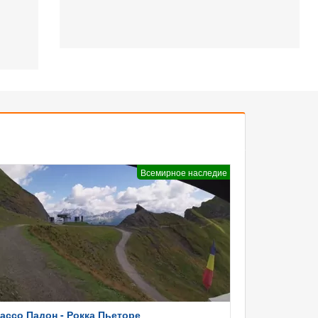
Всемирное наследие
ассо Падон - Рокка Пьеторе