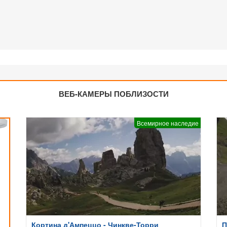
ВЕБ-КАМЕРЫ ПОБЛИЗОСТИ
Всемирное наследие
Кортина д'Ампеццо - Чинкве-Торри
П