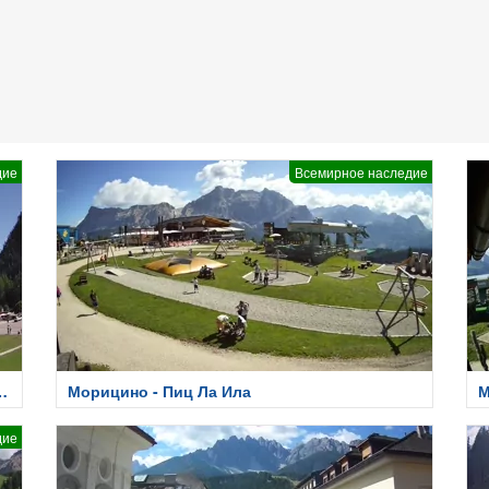
дие
Всемирное наследие
Морицино - Пиц Ла Ила
М
дие