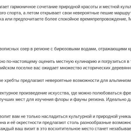
агает гармоничное сочетание природной красоты и местной куль
го спорта, а летом открывает свои невероятные пешие маршр
ха или предпочитаете более спокойное времяпрепровождение, 
вописных озер в регионе с бирюзовыми водами, отражающими 
жно по-настоящему оценить местную кулинарию и погрузиться в
ийском поселке вас ожидает множество исторических деревянны
е хребты предлагают невероятные возможности для альпинизма
ектурное произведение искусства, где можно полюбоваться фр
лучших мест для изучения флоры и фауны региона. Идеально д
олит вам не только насладиться культурной и природной уника
эна и её окрестности предлагают столь разнообразные возможн
 каждый ваш визит в это восхитительное место станет незабыв