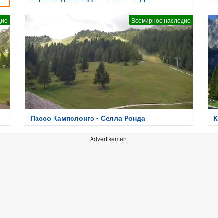
дие
Всемирное наследие
Пассо Камполонго - Селла Ронда
К
Advertisement