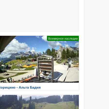
Всемирное наследие
орицино - Альта Бадия