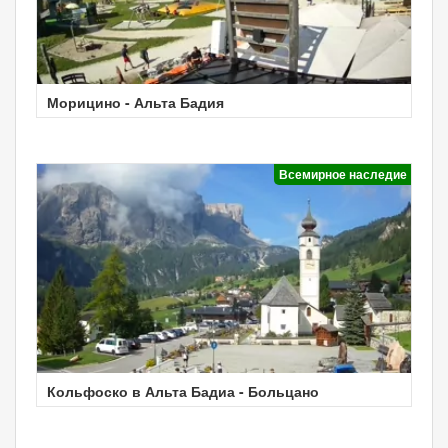
Морицино - Альта Бадия
Всемирное наследие
Кольфоско в Альта Бадиа - Больцано