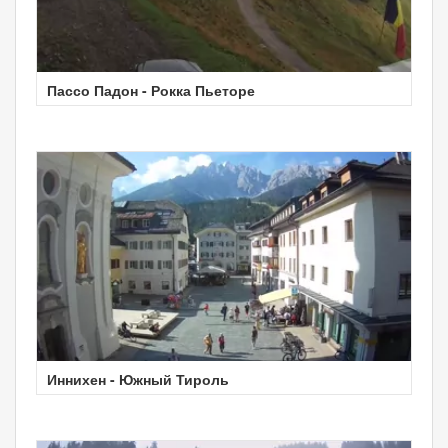
Пассо Падон - Рокка Пьеторе
Иннихен - Южный Тироль