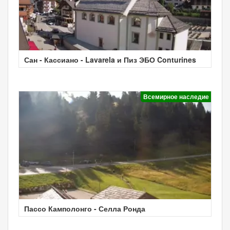
Сан - Кассиано - Lavarela и Пиз ЭБО Conturines
Всемирное наследие
Пассо Камполонго - Селла Ронда