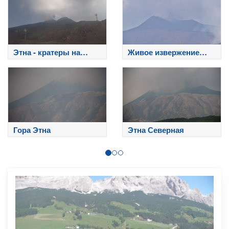
Этна - кратеры на
Живое извержение
вершине
Этны
Гора Этна
Этна Северная