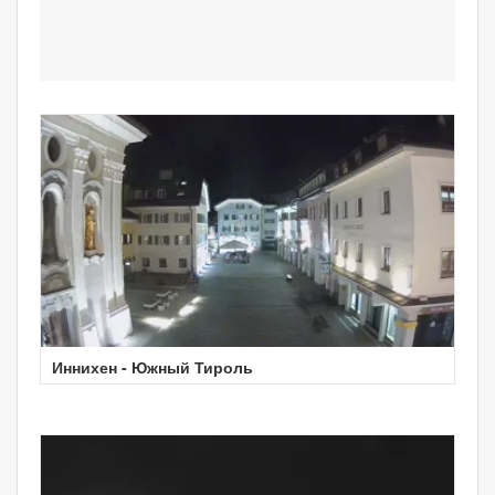
Иннихен - Южный Тироль