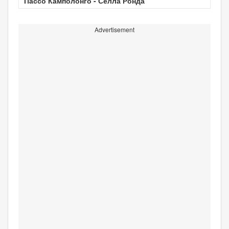
Пассо Камполонго - Селла Ронда
Advertisement