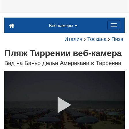
Веб-камеры
Италия
Тоскана
Пиза
Пляж Тиррении веб-камера
Вид на Баньо дельи Американи в Тиррении