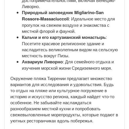
достопримечательностями, включая Венецию-
Ливорно.
Природный заповедник Migliarino-San
Rossore-Massaciuccoli
: Идеальное место для
прогулок на свежем воздухе и знакомства с
местной флорой и фауной.
Кальчи и его картузианский монастырь
:
Посетите красивое религиозное здание и
насладитесь великолепным видом на сельскую
местность вокруг Пизы.
Аквариум Ливорно
: Для семейного отдыха и
изучения морской жизни Средиземного моря.
Окружение пляжа Тиррении предлагает множество
вариантов для исследования и удовольствия. Будь
то отдых на пляже или культурное погружение в
историю и искусство региона, каждый найдет что-то
особенное. Не забывайте наслаждаться
разнообразием местной кухни и попробовать
свежевыловленные морепродукты, которые подают в
уютных ресторанчиках вдоль побережья.