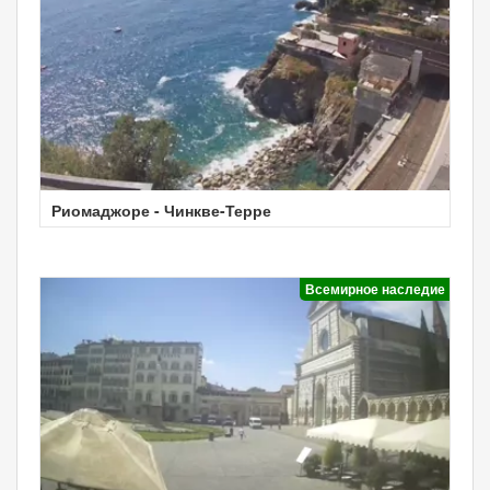
Риомаджоре - Чинкве-Терре
Всемирное наследие