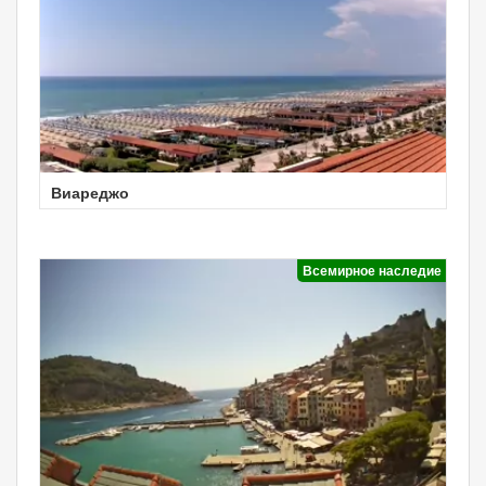
Виареджо
Всемирное наследие