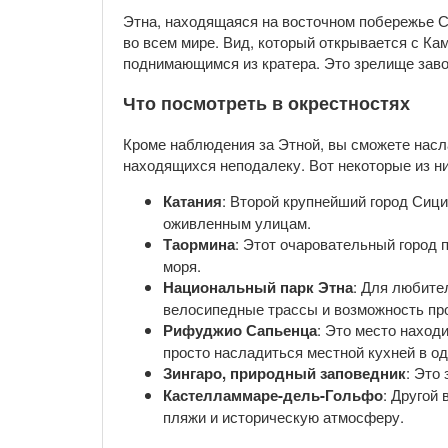
Этна, находящаяся на восточном побережье С
во всем мире. Вид, который открывается с Ка
поднимающимся из кратера. Это зрелище завор
Что посмотреть в окрестностях
Кроме наблюдения за Этной, вы сможете насл
находящихся неподалеку. Вот некоторые из ни
Катания
: Второй крупнейший город Сици
оживленным улицам.
Таормина
: Этот очаровательный город 
моря.
Национальный парк Этна
: Для любите
велосипедные трассы и возможность про
Рифуджио Сапьенца
: Это место наход
просто насладиться местной кухней в од
Зингаро, природный заповедник
: Это
Кастелламмаре-дель-Гольфо
: Другой
пляжи и историческую атмосферу.