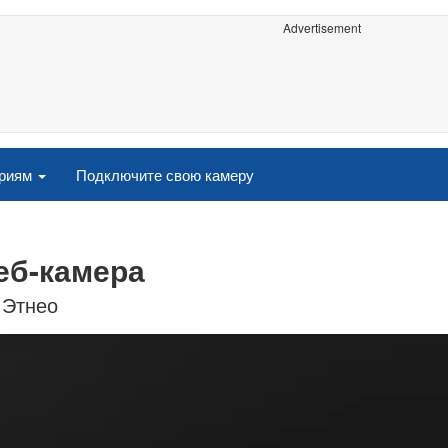
Advertisement
ориям
Подключите свою камеру
еб-камера
 Этнео