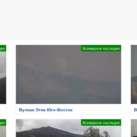
дие
Всемирное наследие
Вулкан Этна Юго-Восток
В
дие
Всемирное наследие