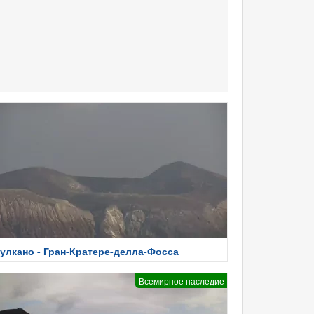
улкано - Гран-Кратере-делла-Фосса
Всемирное наследие