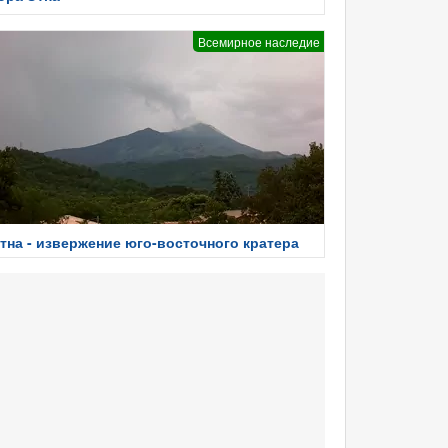
Всемирное наследие
тна - извержение юго-восточного кратера