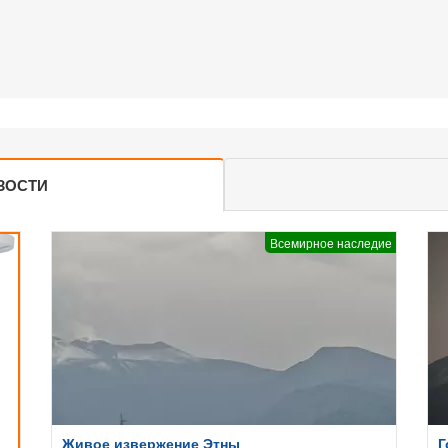
ЗОСТИ
Всемирное наследие
Живое извержение Этны
Г