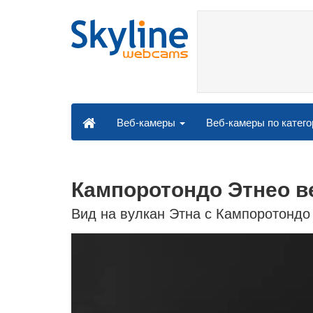
Веб-камеры по катег
Веб-камеры
Кампоротондо Этнео в
Вид на вулкан Этна с Кампоротондо