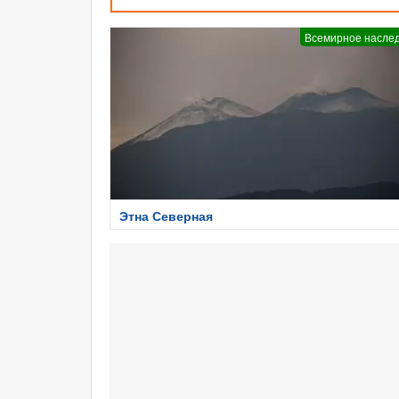
Всемирное насле
Этна Северная