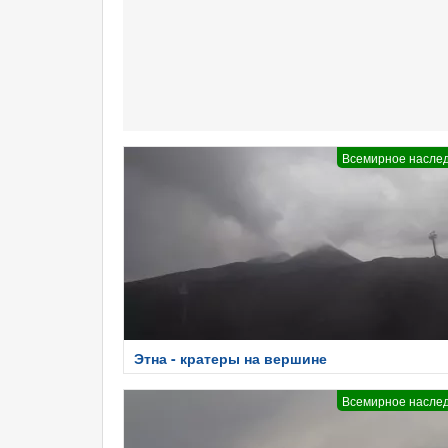
Всемирное насле
Этна - кратеры на вершине
Всемирное насле