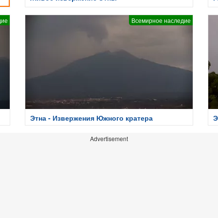
дие
Всемирное наследие
Этна - Извержения Южного кратера
Э
Advertisement