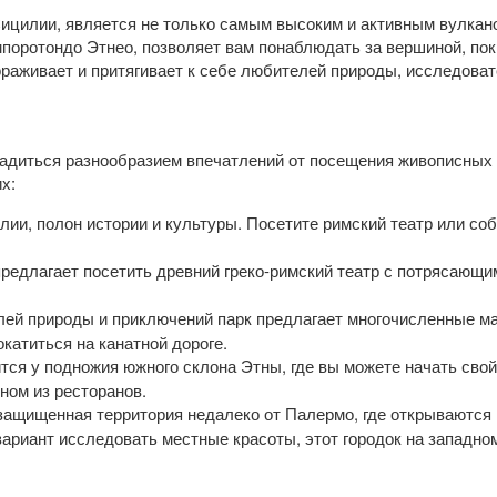
ицилии, является не только самым высоким и активным вулкано
мпоротондо Этнео, позволяет вам понаблюдать за вершиной, пок
аживает и притягивает к себе любителей природы, исследовате
адиться разнообразием впечатлений от посещения живописных 
х:
лии, полон истории и культуры. Посетите римский театр или соб
предлагает посетить древний греко-римский театр с потрясающ
лей природы и приключений парк предлагает многочисленные м
катиться на канатной дороге.
ится у подножия южного склона Этны, где вы можете начать сво
ном из ресторанов.
 защищенная территория недалеко от Палермо, где открываются
 вариант исследовать местные красоты, этот городок на западн