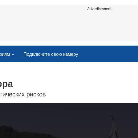
Advertisement
ориям
Подключите свою камеру
ера
огических рисков