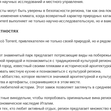
 научных исследований и местного управления.
сты могут быть уверены в безопасности региона, так как она п
 изменения климата, когда возвратный характер природных кат
orrent выполняет не только научно-исследовательскую, но и в
стностях
cò Torrent, привлекателен не только своей природой, но и рядом
тот знаменитый парк предлагает потрясающие виды на побережь
ой природой и познакомиться с традиционной культурой регион
 город, известный своими пляжами и исторической архитектуро
вать местную кухню и познакомиться с культурой региона.
е аббатство, которое является значимой архитектурной и культ
тва и артефакты, сохранившиеся в этом месте.
 любителей истории. Этот замок позволяет заглянуть в среднев
стные винодельни, чтобы попробовать оригинальные вина регион
рономическое наследие Италии.
я тех, кто любит активный отдых, регион предлагает множество