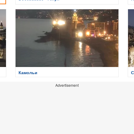
Камольи
С
Advertisement