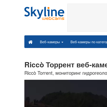
Веб-камеры по катег
Веб-камеры
Riccò Торрент веб-кам
Riccò Torrent, мониторинг гидрогеол