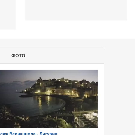
ФОТО
ляж Вернаццола - Лигурия