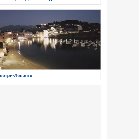
естри-Леванте