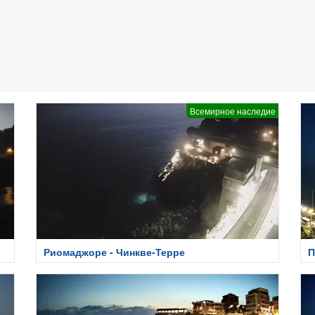
Всемирное наследие
Риомаджоре - Чинкве-Терре
П