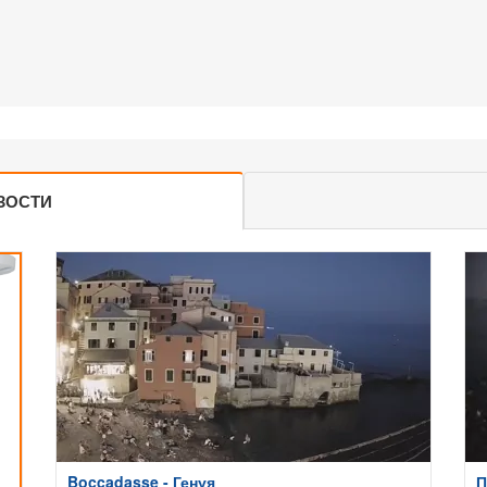
ЗОСТИ
Boccadasse - Генуя
П