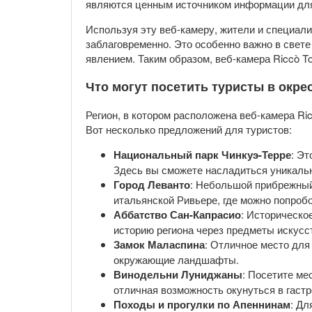
являются ценным источником информации для
Используя эту веб-камеру, жители и специали
заблаговременно. Это особенно важно в свете
явлением. Таким образом, веб-камера Riccò T
Что могут посетить туристы в окре
Регион, в котором расположена веб-камера Ric
Вот несколько предложений для туристов:
Национальный парк Чинкуэ-Терре
: Э
Здесь вы сможете насладиться уникальн
Город Леванто
: Небольшой прибрежный
итальянской Ривьере, где можно попробо
Аббатство Сан-Капрасио
: Историческо
историю региона через предметы искусс
Замок Маласпина
: Отличное место для
окружающие ландшафты.
Винодельни Луниджаны
: Посетите ме
отличная возможность окунуться в гаст
Походы и прогулки по Апеннинам
: Дл