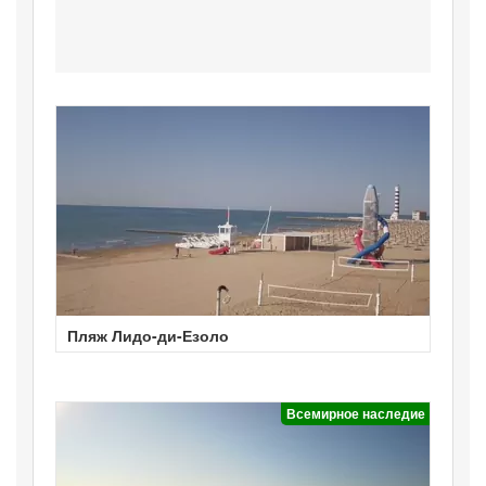
Пляж Лидо-ди-Езоло
Всемирное наследие