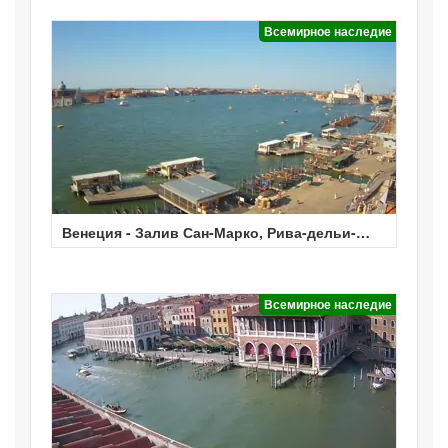
Всемирное наследие
Венеция - Залив Сан-Марко, Рива-дельи-
Скьявони
Всемирное наследие